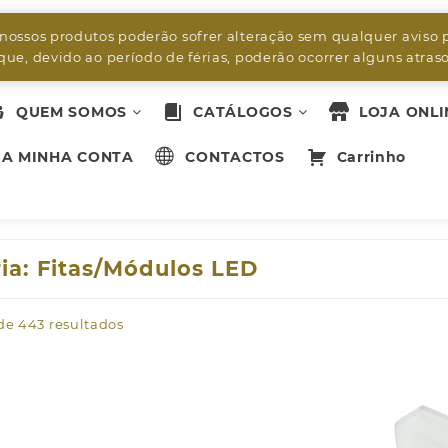
byleds.led2@gmail.com
 nossos produtos poderão sofrer alteração sem qualquer aviso 
ue, devido ao período de férias, poderão ocorrer alguns atra
QUEM SOMOS
CATÁLOGOS
LOJA ONLI
A MINHA CONTA
CONTACTOS
Carrinho
ia:
Fitas/Módulos LED
 de 443 resultados