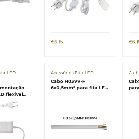
k view
Quick view
€
6,15
€
6,1
Fita LED
Acessórios Fita LED
Calh
Cabo H03VV-F
Cai
limentação
6×0,5mm² para fita LED
par
ED flexível
RGB+W (6 condutores
L.1
R RGB
de cores diferentes)
pre
Quick view