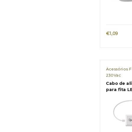
Quic
€
1,09
Acessórios 
230Vac
Cabo de a
para fita L
MESSENGE