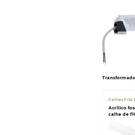
Transformad
Calhas Fita
AcrÍlico fo
calha de f