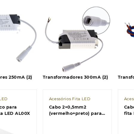
ores 250mA
(2)
Transformadores 300mA
(2)
Trans
 LED
Acessórios Fita LED
Aces
sco para
Cabo 2×0,5mm2
Cab
ita LED AL00X
(vermelho+preto) para
fit
fita LED