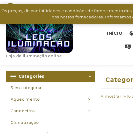
Skip
926799526
to
Os preços, disponibilidades e condições de fornecimento dos
content
nos nossos fornecedores. Informamos q
INÍCIO
Loja de iluminação online
Categories
Categor
Sem categoria
A mostrar 1–16
Aquecimento
Candeeiros
Climatização