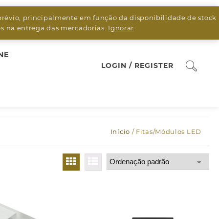
prévio, principalmente em função da disponibilidade de stock
sos na entrega das mercadorias.
Ignorar
NE
LOGIN / REGISTER
Início
/ Fitas/Módulos LED