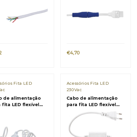
Quick view
Quick view
2
€
4,70
sórios Fita LED
Acessórios Fita LED
Vac
230Vac
o de alimentação
Cabo de alimentação
 fita LED flexível
para fita LED flexível
LORER F003 230V
MESSENGER
m 0,8m