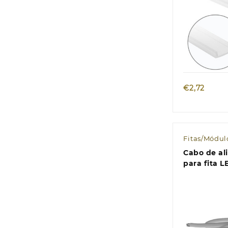
Quic
€
2,72
Fitas/Módul
Cabo de a
para fita L
CASSINI 2