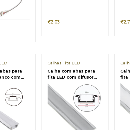
k view
€
2,63
€
2,
 LED
Calhas Fita LED
Calh
abas para
Calha com abas para
Cal
ranco com
fita LED com difusor
fita
lino (para
fosco (para embutir)
opal
.24,7x
L.2
k view
Quick view