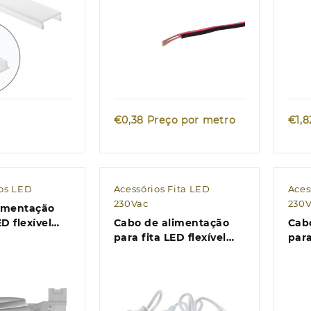
k view
Quick view
€
0,38
Preço por metro
€
1,8
os LED
Acessórios Fita LED
Aces
230Vac
230
limentação
ED flexível
Cabo de alimentação
Cab
30V
para fita LED flexível
para
ENTERPRISE F004 230V
EXP
8W/m 0.8m
6W/