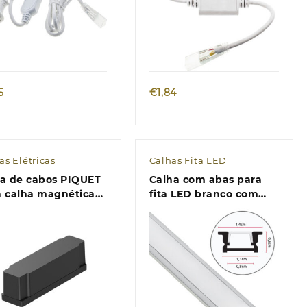
Quick view
Quick view
5
€
1,84
as Elétricas
Calhas Fita LED
xa de cabos PIQUET
Calha com abas para
a calha magnética
fita LED branco com
00xL.26xA.29mm
difusor opalino (para
ta
embutir) L.14x
Alt.6,45mm
Quick view
Quick view