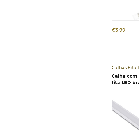
Quic
€
3,90
Calhas Fita
Calha com 
fita LED b
difusor opa
embutir) L
Alt.7mm
Quic