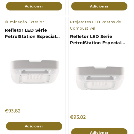
Adicionar
Adicionar
Iluminação Exterior
Projetores LED Postos de
Combustível
Refletor LED Série
PetrolStation Especial
Refletor LED Série
Postos de Gasolina 50W
PetrolStation Especial
4000K
Postos de Gasolina 50W
5000K
€
93,82
€
93,82
Adicionar
Adicionar