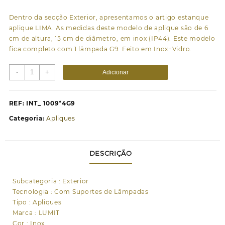
Dentro da secção Exterior, apresentamos o artigo estanque
aplique LIMA. As medidas deste modelo de aplique são de 6
cm de altura, 15 cm de diâmetro, em inox (IP44). Este modelo
fica completo com 1 lâmpada G9. Feito em Inox+Vidro.
Quantidade
-
+
Adicionar
de
Aplique
LIMA
REF:
INT_ 1009*4G9
IP44
Categoria:
Apliques
1xG9
Alt.6xD.15cm
cor
DESCRIÇÃO
inox+vidro
cor
inox
Subcategoria : Exterior
Tecnologia : Com Suportes de Lâmpadas
Tipo : Apliques
Marca : LUMIT
Cor : Inox