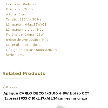
Formato : Redondo
Diâmetro : 15 cm
Altura : 6 cm
Tensão : 230 V ~ 50 Hz
Lâmpada : 1xMax.25WxG9
Lâmpada incluída : Não
Potência máxima : 25W
Índice de protecção : IP44
Material : Inox + Vidro
Código de barras : 5608409010948
Série : LIMA
Related Products
Apliques
Aplique CARLO DECO 1xGU10 4,8W botão CCT
(2cores) IP55 C.10xL.17xAlt.34cm resina cinza