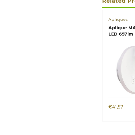
Related P
Apliques
Aplique M
LED 657lm 
USB C.9xL.
branco
Quic
€
41,57