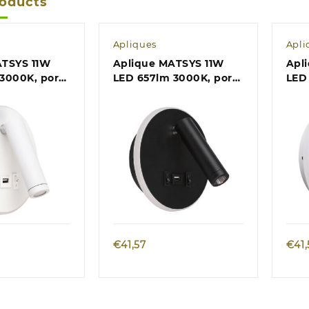
roducts
Apliques
Apli
ATSYS 11W
Aplique MATSYS 11W
Apl
3000K, porta
LED 657lm 3000K, porta
LED
4xAlt.120cm
USB C.9xL.4xAlt.120cm
por
preto
C.9x
bra
k view
Quick view
€
41,57
€
41