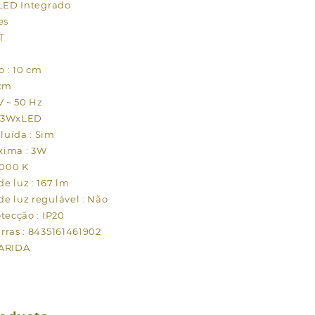
 LED Integrado
es
T
 : 10 cm
 cm
V ~ 50 Hz
1x3WxLED
uída : Sim
xima : 3W
6000 K
e luz : 167 lm
e luz regulável : Não
tecção : IP20
rras : 8435161461902
GARIDA