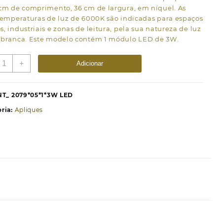
 cm de comprimento, 36 cm de largura, em níquel. As
temperaturas de luz de 6000K são indicadas para espaços
, industriais e zonas de leitura, pela sua natureza de luz
-branca. Este modelo contém 1 módulo LED de 3W.
uantidade
+
Adicionar
e
plique
ARGARIDA
NT_ 2079*05*1*3W LED
x3W
ria:
Apliques
ED
000K
.10xL.36cm
íquel