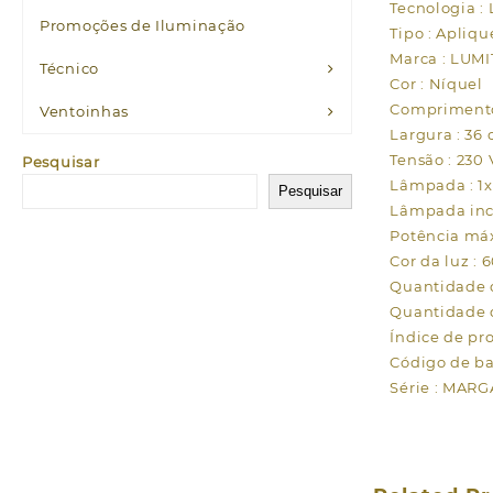
Tecnologia :
Promoções de Iluminação
Tipo : Apliqu
Marca : LUMI
Técnico
Cor : Níquel
Comprimento
Ventoinhas
Largura : 36
Tensão : 230 
Pesquisar
Lâmpada : 
Pesquisar
Lâmpada incl
Potência má
Cor da luz : 
Quantidade d
Quantidade d
Índice de pro
Código de ba
Série : MAR