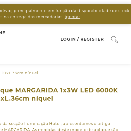
prévio, principalmente em função da disponibilidade de stock
sos na entrega das mercadorias.
Ignorar
NE
LOGIN / REGISTER
.10xL.36cm níquel
ique MARGARIDA 1x3W LED 6000K
0xL.36cm níquel
7
o da secção Iluminação Hotel, apresentamos o artigo
ue MARGARIDA. As medidas deste modelo de aplique são