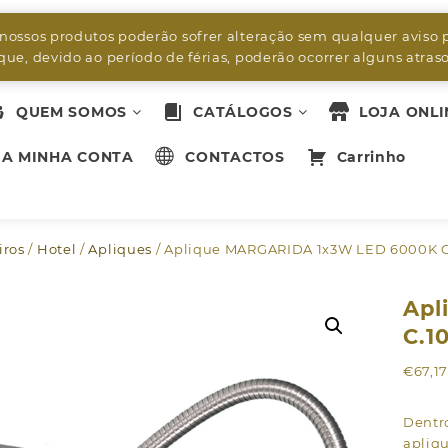
byleds.led2@gmail.com
 nossos produtos poderão sofrer alteração sem qualquer aviso 
ue, devido ao período de férias, poderão ocorrer alguns atra
QUEM SOMOS
CATÁLOGOS
LOJA ONLI
A MINHA CONTA
CONTACTOS
Carrinho
iros
/
Hotel
/
Apliques
/ Aplique MARGARIDA 1x3W LED 6000K C
Apl
C.1
€
67,1
Dentr
apliq