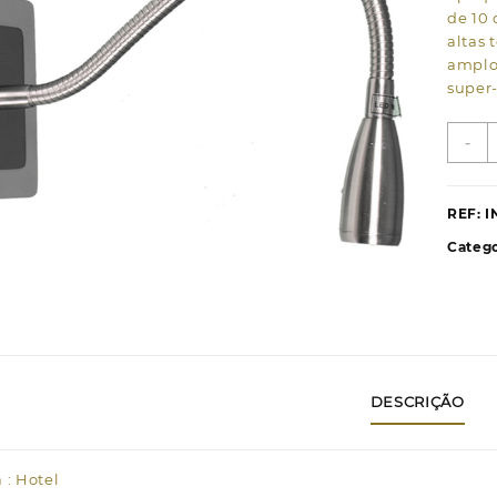
de 10
altas 
amplos
super
Q
-
d
A
M
REF:
I
1
Catego
L
6
C
n
DESCRIÇÃO
 : Hotel