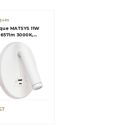
ques
ique MATSYS 11W
 657lm 3000K,
tas USB e USB-C
L.4xAlt.120cm
nco
Quick view
,57