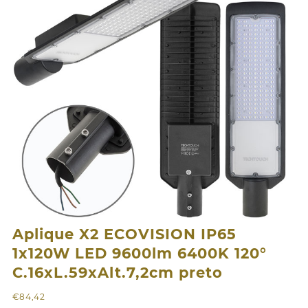
Aplique X2 ECOVISION IP65
1x120W LED 9600lm 6400K 120°
C.16xL.59xAlt.7,2cm preto
€
84,42