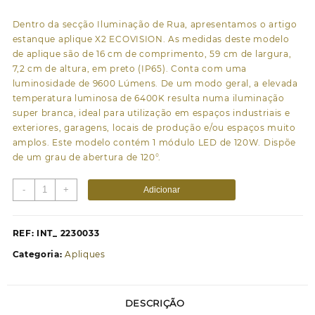
Dentro da secção Iluminação de Rua, apresentamos o artigo
estanque aplique X2 ECOVISION. As medidas deste modelo
de aplique são de 16 cm de comprimento, 59 cm de largura,
7,2 cm de altura, em preto (IP65). Conta com uma
luminosidade de 9600 Lúmens. De um modo geral, a elevada
temperatura luminosa de 6400K resulta numa iluminação
super branca, ideal para utilização em espaços industriais e
exteriores, garagens, locais de produção e/ou espaços muito
amplos. Este modelo contém 1 módulo LED de 120W. Dispõe
de um grau de abertura de 120°.
Quantidade
-
+
Adicionar
de
Aplique
X2
REF:
INT_ 2230033
ECOVISION
Categoria:
Apliques
IP65
1x120W
LED
DESCRIÇÃO
9600lm