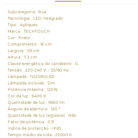
6400K
120°
Subcategoria : Rua
C.16xL.59xAlt.7,2cm
Tecnologia : LED Integrado
preto
Tipo : Apliques
Marca : TECHTOUCH
Cor : Preto
Comprimento : 16 cm
Largura : 59 cm
Altura : 7.2 cm
Classe energética do candeeiro : G
Tensão : 220-240 V ~ 50/60 Hz
Lâmpada : 1x120WxLED
Lâmpada incluída : Sim
Potência máxima : 120W
Cor da luz : 6400 K
Quantidade de luz : 9600 lm
Ângulo de abertura : 120 º
Quantidade de luz regulável : Não
Fator de potência : 0,9
Índice de protecção : IP65
Tempo médio de vida : 25000 h