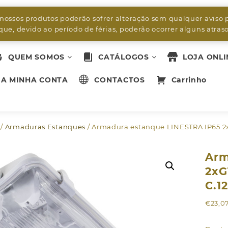
byleds.led2@gmail.com
 nossos produtos poderão sofrer alteração sem qualquer aviso 
ue, devido ao período de férias, poderão ocorrer alguns atra
QUEM SOMOS
CATÁLOGOS
LOJA ONLI
A MINHA CONTA
CONTACTOS
Carrinho
/
Armaduras Estanques
/ Armadura estanque LINESTRA IP65 2x
Arm
2xG
C.1
€
23,0