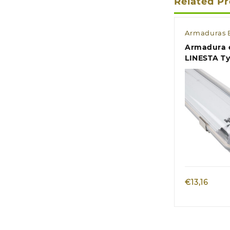
Related P
Armaduras 
Armadura 
LINESTA Ty
2xG13 T8 L
C.127xL.9,7
cinzento
Quic
€
13,16