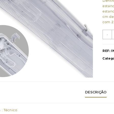
Dentr
estan
estanq
cm de 
com 2
Q
-
d
A
e
REF:
I
L
Catego
I
2
T
L
1
C
c
DESCRIÇÃO
 : Técnico