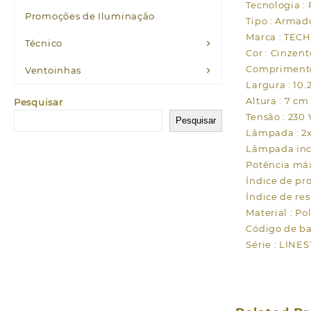
Tecnologia 
Promoções de Iluminação
Tipo : Armad
Marca : TE
Técnico
Cor : Cinzent
Comprimento
Ventoinhas
Largura : 10.
Altura : 7 cm
Pesquisar
Tensão : 230 
Pesquisar
Lâmpada : 2
Lâmpada inc
Potência má
Índice de pro
Índice de res
Material : Po
Código de ba
Série : LINE