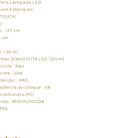
: Para Lâmpada LED
uras Estanques
CHTOUCH
o
 : 127 cm
2 cm
V ~ 50 Hz
xMax.22WxG13 (T8 LED 120cm)
luída : Não
xima : 22W
tecção : IP65
istência ao choque : 08
licarbonato (PC)
rras : 8150012100228
STRA