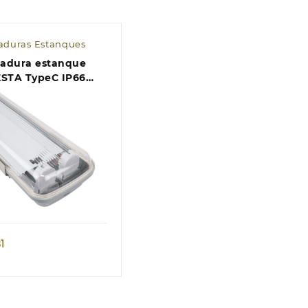
duras Estanques
adura estanque
ESTA TypeC IP66
13 T8 LED 60cm
,6xL.9,7xAlt.5,7cm
zento
Quick view
1