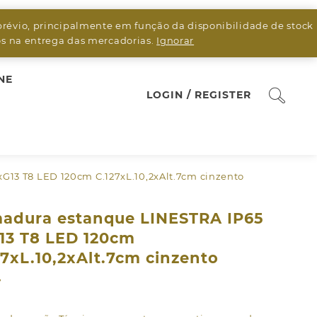
prévio, principalmente em função da disponibilidade de stock
sos na entrega das mercadorias.
Ignorar
NE
LOGIN / REGISTER
G13 T8 LED 120cm C.127xL.10,2xAlt.7cm cinzento
adura estanque LINESTRA IP65
13 T8 LED 120cm
27xL.10,2xAlt.7cm cinzento
7