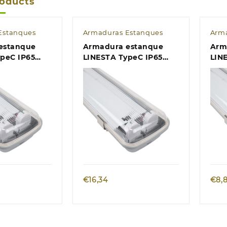
roducts
Estanques
Armaduras Estanques
Arma
estanque
Armadura estanque
Arm
peC IP65
LINESTA TypeC IP65
LIN
ED 120cm
2xG13 T8 LED 150cm
2xG
xAlt.5,7cm
C.157xL.9,7xAlt.5,7cm
C.66
cinzento
cin
k view
Quick view
€
16,34
€
8,8