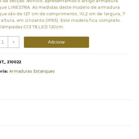
o da secção Técnico, apresentamos o artigo armadura
que LINESTRA. As medidas deste modelo de armadura
ue são de 127 cm de comprimento, 10,2 cm de largura, 7
altura, em cinzento (IP65). Este modelo fica completo
 lâmpadas G13 T8 LED 120cm.
uantidade
+
Adicionar
e
rmadura
stanque
NT_ 210022
INESTRA
ria:
Armaduras Estanques
P65
xG13
8
ED
20cm
.127xL.10,2xAlt.7cm
inzento