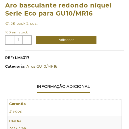
Aro basculante redondo níquel
Serie Eco para GU10/MR16
€
1,58
pack 2 uds.
100 em stock
Quantidade
-
+
Adicionar
de
Aro
basculante
REF:
LM4317
redondo
Categoria:
Aros GU10/MR16
níquel
Serie
Eco
INFORMAÇÃO ADICIONAL
para
GU10/MR16
Garantia
3 anos.
marca
M LEDME