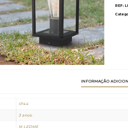
D
REF:
L
P
Catego
INFORMAÇÃO ADICIO
IP44
3 anos.
M LEDME