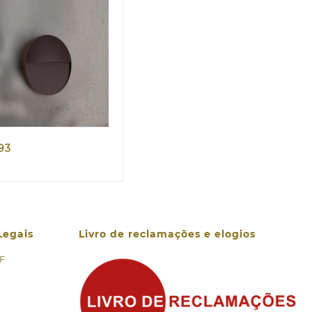
Quick view
,93
Legais
Livro de reclamações e elogios
 F