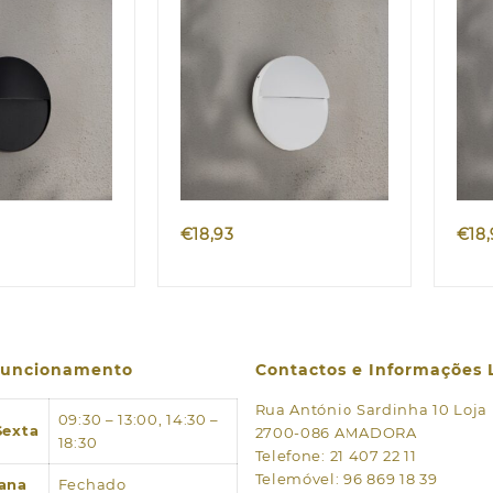
k view
Quick view
€
18,93
€
18
 funcionamento
Contactos e Informações 
Rua António Sardinha 10 Loja
09:30 – 13:00, 14:30 –
Sexta
2700-086 AMADORA
18:30
Telefone: 21 407 22 11
Telemóvel: 96 869 18 39
ana
Fechado