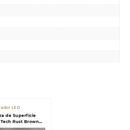
zador LED
za de Superfície
 Tech Rust Brown
IP54 CCT