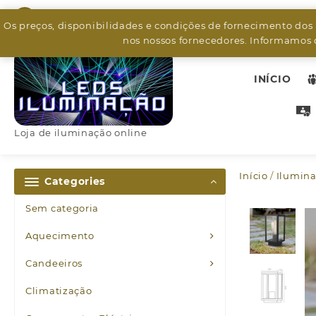
Skip
926799526
to
Os preços, disponibilidades e condições de fornecimento dos
content
nos nossos fornecedores. Informamos q
INÍCIO
Loja de iluminação online
Início
/
Ilumina
Categories
Sem categoria
Aquecimento
Candeeiros
Climatização