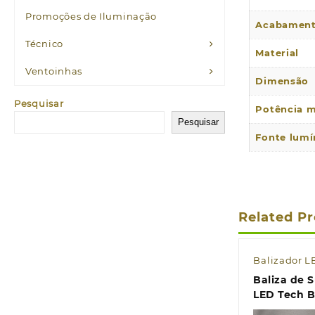
Promoções de Iluminação
Acabamen
Técnico
Material
Ventoinhas
Dimensão
Pesquisar
Potência 
Pesquisar
Fonte lumí
Related P
Balizador L
Baliza de S
LED Tech B
CCT