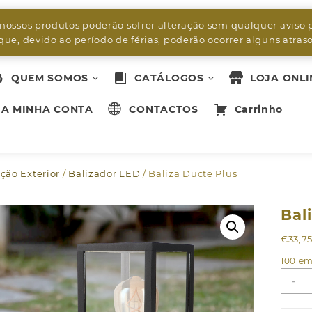
byleds.led2@gmail.com
 nossos produtos poderão sofrer alteração sem qualquer aviso 
ue, devido ao período de férias, poderão ocorrer alguns atra
QUEM SOMOS
CATÁLOGOS
LOJA ONLI
A MINHA CONTA
CONTACTOS
Carrinho
ção Exterior
/
Balizador LED
/ Baliza Ducte Plus
Bal
€
33,7
100 em
Q
-
d
B