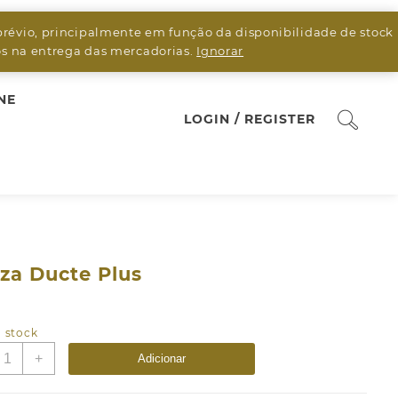
prévio, principalmente em função da disponibilidade de stock
sos na entrega das mercadorias.
Ignorar
NE
LOGIN / REGISTER
iza Ducte Plus
5
 stock
uantidade
+
Adicionar
e
aliza