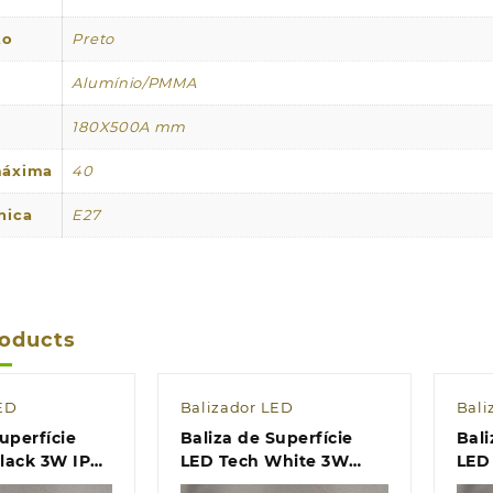
to
Preto
Alumínio/PMMA
180X500A mm
máxima
40
nica
E27
roducts
ED
Balizador LED
Bali
uperfície
Baliza de Superfície
Bali
lack 3W IP54
LED Tech White 3W
LED
IP54 CCT
3W 