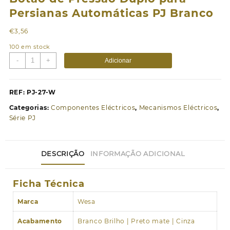
Persianas Automáticas PJ Branco
€
3,56
100 em stock
Quantidade
-
+
Adicionar
de
Botão
de
REF:
PJ-27-W
Pressão
Categorias:
Componentes Eléctricos
,
Mecanismos Eléctricos
,
Duplo
Série PJ
para
Persianas
Automáticas
DESCRIÇÃO
INFORMAÇÃO ADICIONAL
PJ
Branco
Ficha Técnica
Marca
Wesa
Acabamento
Branco Brilho | Preto mate | Cinza