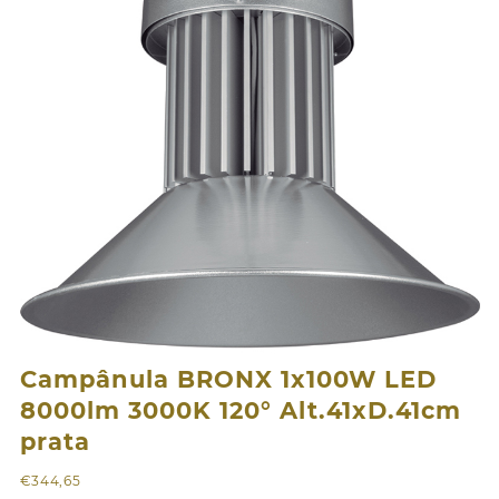
Campânula BRONX 1x100W LED
8000lm 3000K 120° Alt.41xD.41cm
prata
€
344,65