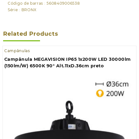
Código de barras : 5608409006538
Série : BRONX
Related Products
Campânulas
Campânula MEGAVISION IP65 1x200W LED 30000lm
(150lm/W) 6500K 90° Alt.11xD.36cm preto