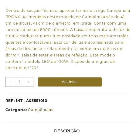
Dentro da secção Técnico, apresentamos o artigo Campânula
BRONX. As medidas deste modelo de Campânula são de 41
cm de altura, 41 cm de diâmetro, em prata. Conta com uma
luminosidade de 8000 Lúmens. A baixa temperatura de luz de
3000K traduz-se numa luminosidade em tons mais amarelos,
quentes e confortáveis. Esta cor de luz é aconselhada para
áreas de descanso e relaxamento tal como em quartos de
dormir, salas de estar e áreas de refeição. Este modelo
contém 1 módulo LED de 100W. Dispõe de um grau de
abertura de 120°.
Quantidade
-
+
Adicionar
de
Campânula
BRONX
REF:
INT_ A03551010
1x100W
Categoria:
Campânulas
LED
8000lm
3000K
DESCRIÇÃO
120°