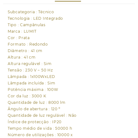
Alt.41xD.41cm
prata
Subcategoria : Técnico
Tecnologia : LED Integrado
Tipo : Campânulas
Marca : LUMIT
Cor : Prata
Formato : Redondo
Diâmetro : 41 cm
Altura : 41 cm
Altura regulável : Sim
Tensão : 230 V ~ 50 Hz
Lâmpada : 1x100WxLED
Lâmpada incluída : Sim
Potência máxima : 100W
Cor da luz : 3000 K
Quantidade de luz : 8000 lm
Ângulo de abertura : 120 º
Quantidade de luz regulável : Não
Índice de protecção : IP20
Tempo médio de vida : 50000 h
Número de utilizações : 10000 x