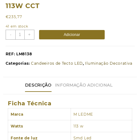
113W CCT
€
235,77
41 em stock
Quantidade
-
+
Adicionar
de
Candeeiro
de
REF:
LM8138
teto
Categorias:
Candeeiros de Tecto LED
,
Iluminação Decorativa
LED
Obsesion
113W
DESCRIÇÃO
INFORMAÇÃO ADICIONAL
CCT
Ficha Técnica
Marca
M LEDME
Watts
113 w
Fonte de luz
Smd Led