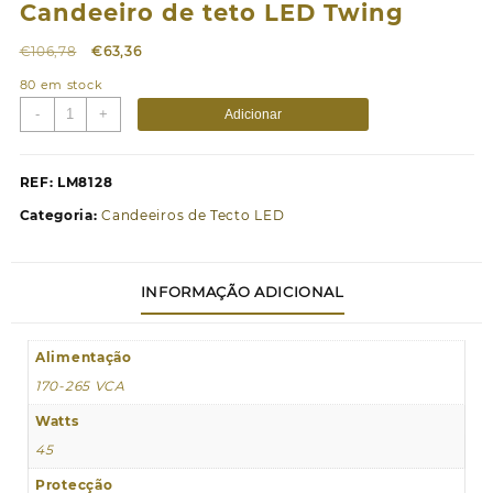
Candeeiro de teto LED Twing
O
O
€
106,78
€
63,36
preço
preço
80 em stock
original
atual
Quantidade
-
+
Adicionar
era:
é:
de
€106,78.
€63,36.
Candeeiro
de
REF:
LM8128
teto
Categoria:
Candeeiros de Tecto LED
LED
Twing
INFORMAÇÃO ADICIONAL
Alimentação
170-265 VCA
Watts
45
Protecção