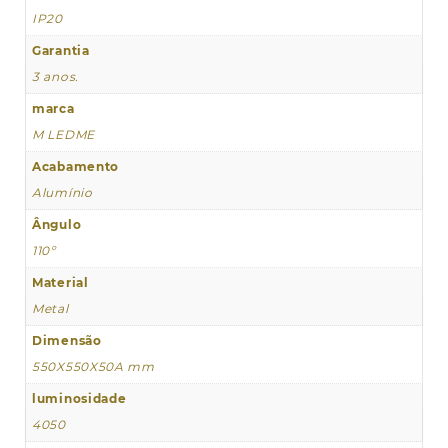
IP20
Garantia
3 anos.
marca
M LEDME
Acabamento
Alumínio
Ângulo
110º
Material
Metal
Dimensão
550X550X50A mm
luminosidade
4050