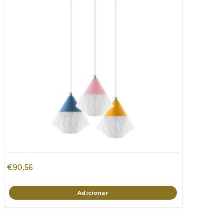
€
90,56
Adicionar