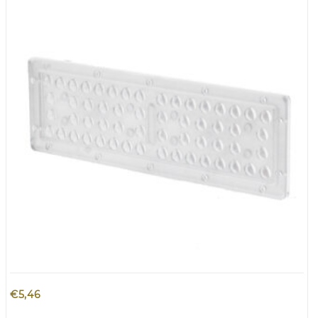
€
5,46