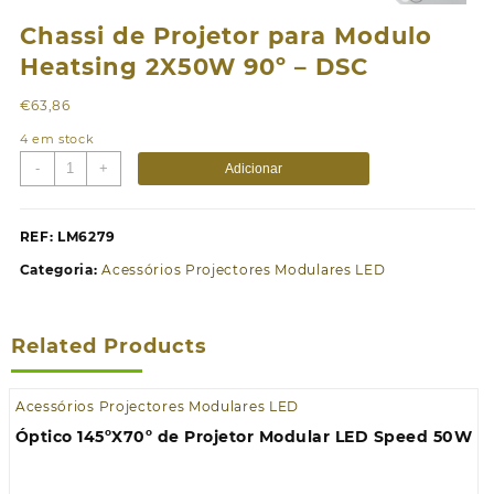
Chassi de Projetor para Modulo
Heatsing 2X50W 90º – DSC
€
63,86
4 em stock
Quantidade
-
+
Adicionar
de
Chassi
de
REF:
LM6279
Projetor
Categoria:
Acessórios Projectores Modulares LED
para
Modulo
Heatsing
Related Products
2X50W
90º
-
Acessórios Projectores Modulares LED
DSC
Óptico 145ºX70º de Projetor Modular LED Speed 50W