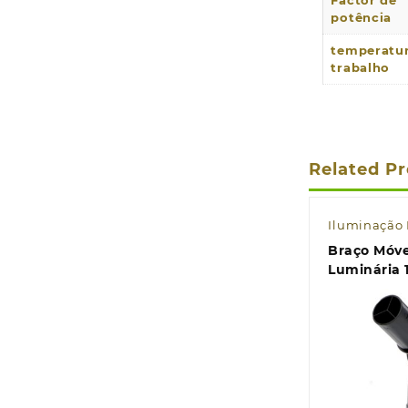
Factor de
potência
temperatu
trabalho
Related P
Iluminação 
Braço Móve
Luminária 