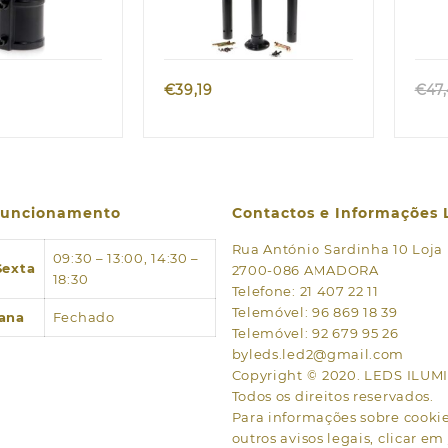
k view
Quick view
€
39,19
€
47
 funcionamento
Contactos e Informações 
Rua António Sardinha 10 Loja
09:30 – 13:00, 14:30 –
Sexta
2700-086 AMADORA
18:30
Telefone: 21 407 22 11
Telemóvel: 96 869 18 39
ana
Fechado
Telemóvel: 92 679 95 26
byleds.led2@gmail.com
Copyright © 2020. LEDS ILU
Todos os direitos reservados.
Para informações sobre cookies
outros avisos legais, clicar em