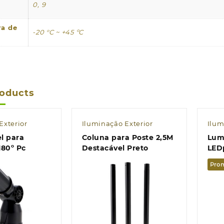
0, 9
ra de
-20 °C ~ +45 ºC
roducts
Exterior
Iluminação Exterior
Ilum
l para
Coluna para Poste 2,5M
Lumi
180º Pc
Destacável Preto
LED
Púb
Pro
Sen