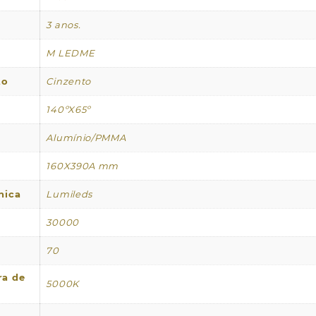
3 anos.
M LEDME
to
Cinzento
140ºX65º
Alumínio/PMMA
160X390A mm
nica
Lumileds
30000
70
ra de
5000K