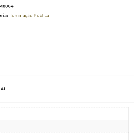
estacável
M0064
3M
ria:
Iluminação Pública
rinalda
reto
NAL