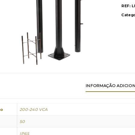
D
REF:
L
Catego
G
P
INFORMAÇÃO ADICIO
ão
200-240 VCA
50
IP65