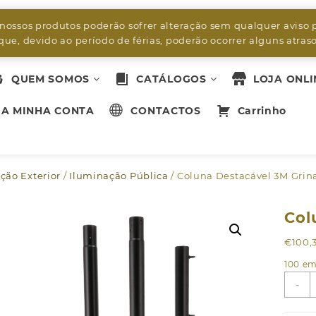
byleds.led2@gmail.com
 nossos produtos poderão sofrer alteração sem qualquer aviso 
ue, devido ao período de férias, poderão ocorrer alguns atra
QUEM SOMOS
CATÁLOGOS
LOJA ONLI
A MINHA CONTA
CONTACTOS
Carrinho
ção Exterior
/
Iluminação Pública
/ Coluna Destacável 3M Grin
Col
€
100,
100 em
Q
-
d
C