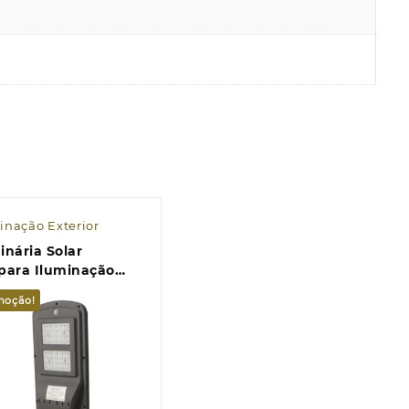
inação Exterior
nária Solar
para Iluminação
lica 40W com
moção!
sor