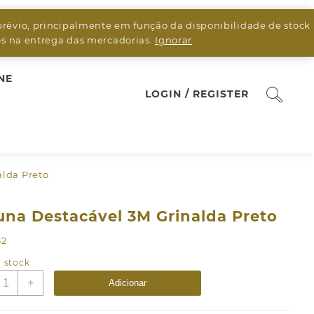
prévio, principalmente em função da disponibilidade de stock
sos na entrega das mercadorias.
Ignorar
NE
LOGIN / REGISTER
alda Preto
una Destacável 3M Grinalda Preto
32
 stock
uantidade
+
Adicionar
e
oluna