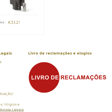
Quick view
O
O
,44
€
33,21
preço
preço
original
atual
era:
é:
€47,44.
€33,21.
Legais
Livro de reclamações e elogios
 F
MINAÇÃO
, litígios e
Avisos Legais