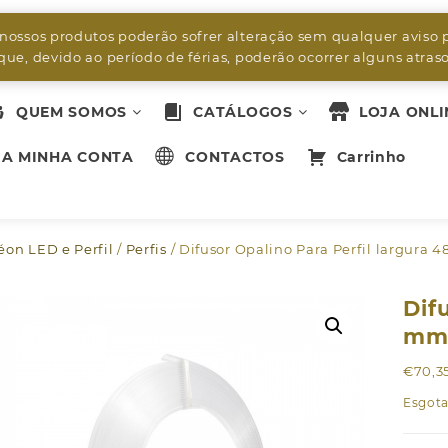
byleds.led2@gmail.com
 nossos produtos poderão sofrer alteração sem qualquer aviso 
ue, devido ao período de férias, poderão ocorrer alguns atra
QUEM SOMOS
CATÁLOGOS
LOJA ONLI
A MINHA CONTA
CONTACTOS
Carrinho
Néon LED e Perfil
/
Perfis
/ Difusor Opalino Para Perfil largura 
Dif
mm 
€
70,3
Esgot