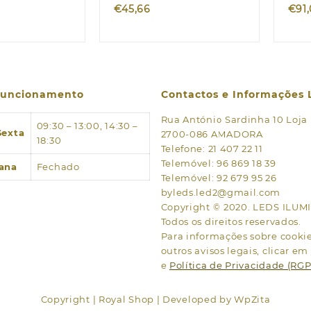
€
45,66
€
91
 funcionamento
Contactos e Informações 
Rua António Sardinha 10 Loja
09:30 – 13:00, 14:30 –
Sexta
2700-086 AMADORA
18:30
Telefone: 21 407 22 11
Telemóvel: 96 869 18 39
ana
Fechado
Telemóvel: 92 679 95 26
byleds.led2@gmail.com
Copyright © 2020. LEDS ILU
Todos os direitos reservados.
Para informações sobre cookies
outros avisos legais, clicar em
e
Política de Privacidade (RG
Copyright | Royal Shop | Developed by WpZita