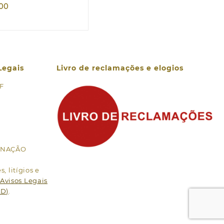
,00
Legais
Livro de reclamações e elogios
 F
MINAÇÃO
, litígios e
Avisos Legais
PD)
.