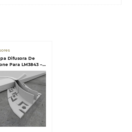
sores
pa Difusora De
cone Para LM3843 –
Metros
Quick view