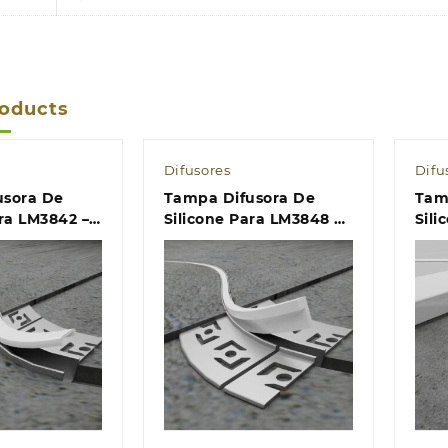
roducts
Difusores
Difu
usora De
Tampa Difusora De
Tam
ara LM3842 –
Silicone Para LM3848 –
Sili
40 Metros
40 
k view
Quick view