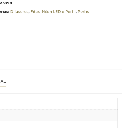
M3898
rias:
Difusores
,
Fitas, Néon LED e Perfil
,
Perfis
NAL