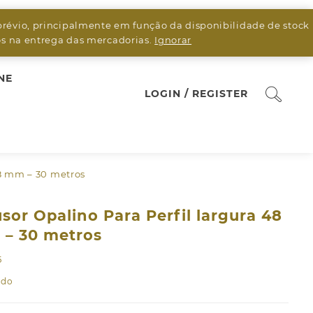
prévio, principalmente em função da disponibilidade de stock
sos na entrega das mercadorias.
Ignorar
NE
LOGIN / REGISTER
48 mm – 30 metros
usor Opalino Para Perfil largura 48
– 30 metros
5
ado