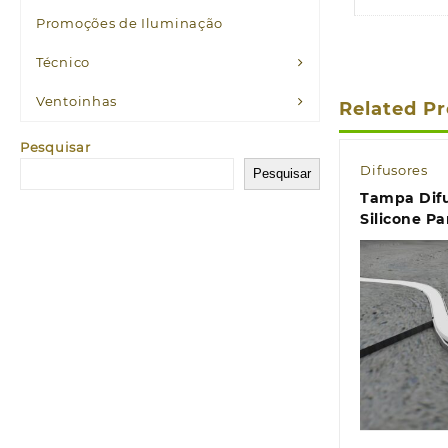
Promoções de Iluminação
Técnico
Ventoinhas
Related P
Pesquisar
Difusores
Pesquisar
Tampa Dif
Silicone P
40 Metros
Quic