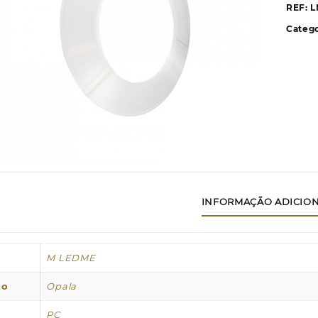
REF:
L
Catego
INFORMAÇÃO ADICIO
M LEDME
to
Opala
PC