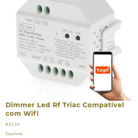
Dimmer Led Rf Triac Compatível
com Wifi
€
32,30
Esgotado