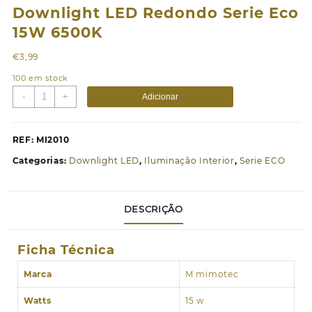
Downlight LED Redondo Serie Eco
15W 6500K
€
3,99
100 em stock
Quantidade
-
+
Adicionar
de
Downlight
LED
REF:
MI2010
Redondo
Categorias:
Downlight LED
,
Iluminação Interior
,
Serie ECO
Serie
Eco
15W
DESCRIÇÃO
6500K
Ficha Técnica
Marca
M mimotec
Watts
15 w