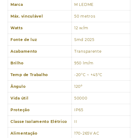
metros
Marca
M LEDME
6000K
Máx. vinculável
50 metros
Watts
12 w/m
Fonte de luz
Smd 2025
Acabamento
Transparente
Brilho
950 lm/m
Temp de Trabalho
-20°C ~ +45°C
Ângulo
120º
Vida útil
50000
Proteção
IP65
Classe Isolamento Elétrico
II
Alimentação
170-265V AC