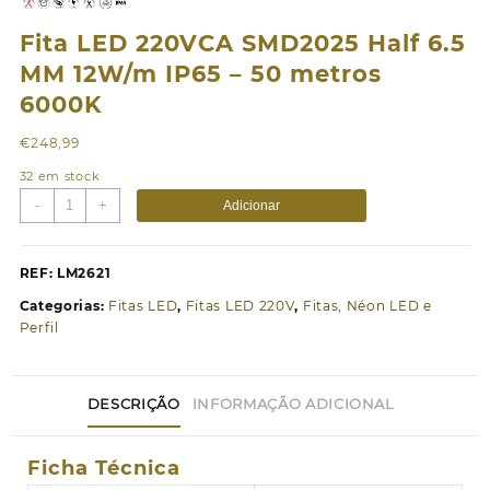
Fita LED 220VCA SMD2025 Half 6.5
MM 12W/m IP65 – 50 metros
6000K
€
248,99
32 em stock
Quantidade
-
+
Adicionar
de
Fita
LED
REF:
LM2621
220VCA
Categorias:
Fitas LED
,
Fitas LED 220V
,
Fitas, Néon LED e
SMD2025
Perfil
Half
6.5
MM
DESCRIÇÃO
INFORMAÇÃO ADICIONAL
12W/m
IP65
-
Ficha Técnica
50