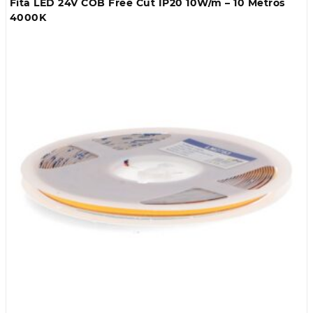
Fita LED 24V COB Free Cut IP20 10W/m – 10 Metros
metros
4000K