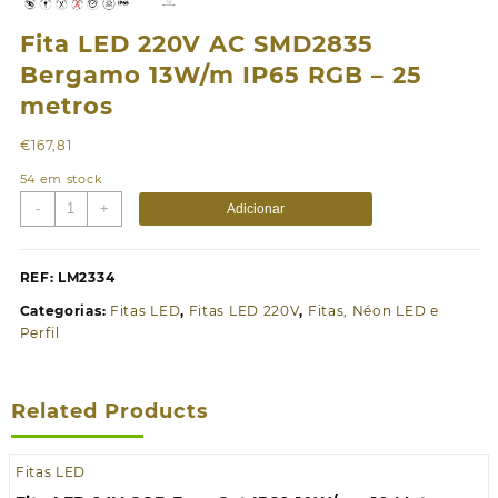
Fita LED 220V AC SMD2835
Bergamo 13W/m IP65 RGB – 25
metros
€
167,81
54 em stock
Quantidade
-
+
Adicionar
de
Fita
LED
REF:
LM2334
220V
Categorias:
Fitas LED
,
Fitas LED 220V
,
Fitas, Néon LED e
AC
Perfil
SMD2835
Bergamo
13W/m
Related Products
IP65
RGB
-
Fitas LED
25