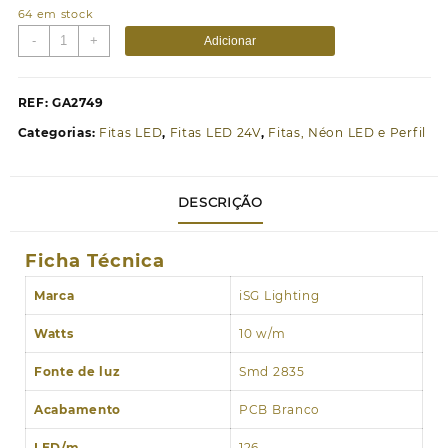
64 em stock
Quantidade
-
+
Adicionar
de
Fita
LED
REF:
GA2749
24V
Categorias:
Fitas LED
,
Fitas LED 24V
,
Fitas, Néon LED e Perfil
SMD2835
High
Lumen
DESCRIÇÃO
IP20
10W/m
-
Ficha Técnica
10
Metros
Marca
iSG Lighting
6000K
Watts
10 w/m
Fonte de luz
Smd 2835
Acabamento
PCB Branco
LED/m
126