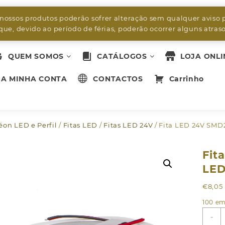
byleds.led2@gmail.com
 nossos produtos poderão sofrer alteração sem qualquer aviso 
ue, devido ao período de férias, poderão ocorrer alguns atra
QUEM SOMOS
CATÁLOGOS
LOJA ONLI
A MINHA CONTA
CONTACTOS
Carrinho
Néon LED e Perfil
/
Fitas LED
/
Fitas LED 24V
/ Fita LED 24V SMD
Fit
LED
€
8,05
100 em
Q
-
d