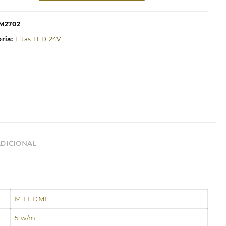
ita
ED
M2702
4V
ria:
Fitas LED 24V
MD2835
iadna
P20
20
ED/m
etros
500K
DICIONAL
M LEDME
5 w/m