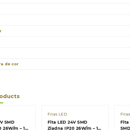
e
a de cor
roducts
Fitas LED
Fita
4V SMD
Fita LED 24V SMD
Fita
0 26W/m – 10
Ziadna IP20 26W/m – 10
SMD