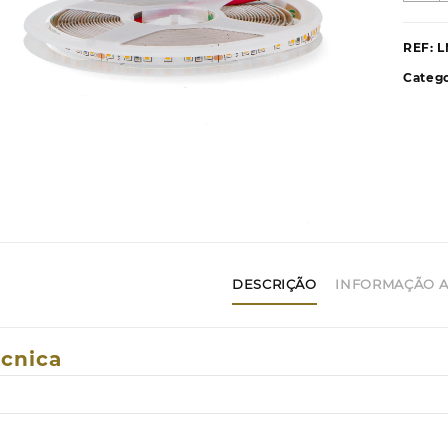
F
L
REF:
L
2
Catego
S
Z
I
1
L
-
5
M
4
DESCRIÇÃO
INFORMAÇÃO A
écnica