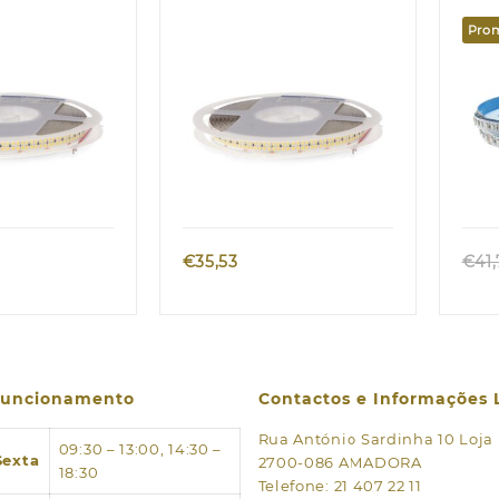
00K
Metros 3000K
RGB 
Pro
Met
k view
Quick view
€
35,53
€
41
 funcionamento
Contactos e Informações 
Rua António Sardinha 10 Loja
09:30 – 13:00, 14:30 –
Sexta
2700-086 AMADORA
18:30
Telefone: 21 407 22 11