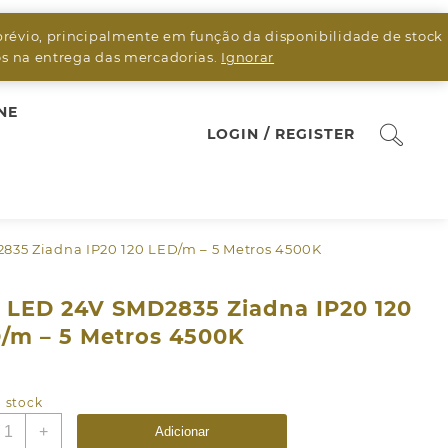
prévio, principalmente em função da disponibilidade de stock
sos na entrega das mercadorias.
Ignorar
NE
LOGIN / REGISTER
2835 Ziadna IP20 120 LED/m – 5 Metros 4500K
a LED 24V SMD2835 Ziadna IP20 120
/m – 5 Metros 4500K
 stock
uantidade
+
Adicionar
e