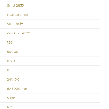
Smd 2835
PCB Branco
500 lm/m
-20°C ~ +45°C
120°
50000
IP20
III
24V DC
8X5000 mm
5 cm
PC