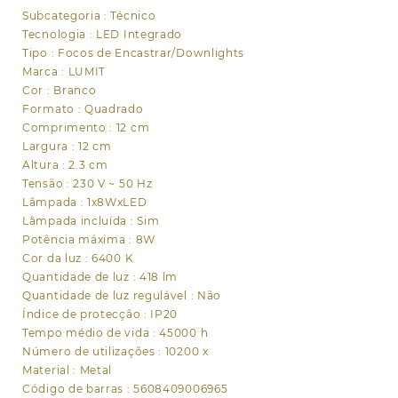
6400K
Subcategoria : Técnico
C.12xL.12xAlt.0,2cm
Tecnologia : LED Integrado
branco
Tipo : Focos de Encastrar/Downlights
Marca : LUMIT
Cor : Branco
Formato : Quadrado
Comprimento : 12 cm
Largura : 12 cm
Altura : 2.3 cm
Tensão : 230 V ~ 50 Hz
Lâmpada : 1x8WxLED
Lâmpada incluída : Sim
Potência máxima : 8W
Cor da luz : 6400 K
Quantidade de luz : 418 lm
Quantidade de luz regulável : Não
Índice de protecção : IP20
Tempo médio de vida : 45000 h
Número de utilizações : 10200 x
Material : Metal
Código de barras : 5608409006965