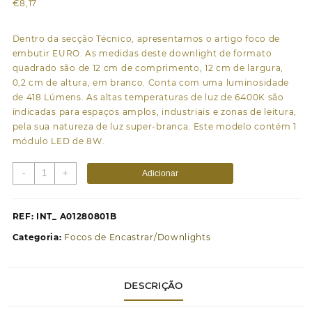
€
8,17
Dentro da secção Técnico, apresentamos o artigo foco de
embutir EURO. As medidas deste downlight de formato
quadrado são de 12 cm de comprimento, 12 cm de largura,
0,2 cm de altura, em branco. Conta com uma luminosidade
de 418 Lúmens. As altas temperaturas de luz de 6400K são
indicadas para espaços amplos, industriais e zonas de leitura,
pela sua natureza de luz super-branca. Este modelo contém 1
módulo LED de 8W.
Quantidade
-
+
Adicionar
de
Foco
de
REF:
INT_ A01280801B
encastrar
Categoria:
Focos de Encastrar/Downlights
EURO
quadrado
1x8W
DESCRIÇÃO
LED
418lm