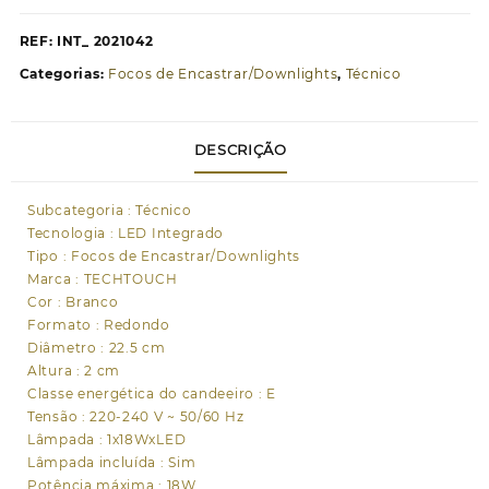
Foco
de
REF:
INT_ 2021042
encastrar
Categorias:
Focos de Encastrar/Downlights
,
Técnico
INTEGO
CLASSIC
redondo
DESCRIÇÃO
18W
LED
4000K
Subcategoria : Técnico
1600lm
Tecnologia : LED Integrado
120°
Tipo : Focos de Encastrar/Downlights
Alt.1,1xD.22,5cm
Marca : TECHTOUCH
branco
Cor : Branco
Formato : Redondo
Diâmetro : 22.5 cm
Altura : 2 cm
Classe energética do candeeiro : E
Tensão : 220-240 V ~ 50/60 Hz
Lâmpada : 1x18WxLED
Lâmpada incluída : Sim
Potência máxima : 18W