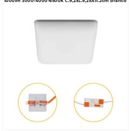
1000lm 3000-4000-6500K C.9,2xL.9,2xAlt.2cm branco