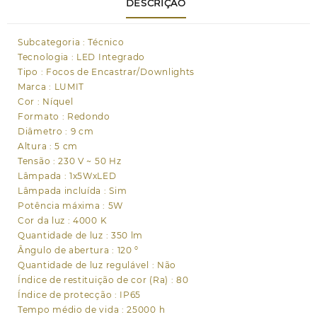
DESCRIÇÃO
1x5W
LED
350lm
Subcategoria : Técnico
4000K
Tecnologia : LED Integrado
120°
Tipo : Focos de Encastrar/Downlights
Alt.0,25xD.9cm
Marca : LUMIT
níquel
Cor : Níquel
Formato : Redondo
Diâmetro : 9 cm
Altura : 5 cm
Tensão : 230 V ~ 50 Hz
Lâmpada : 1x5WxLED
Lâmpada incluída : Sim
Potência máxima : 5W
Cor da luz : 4000 K
Quantidade de luz : 350 lm
Ângulo de abertura : 120 º
Quantidade de luz regulável : Não
Índice de restituição de cor (Ra) : 80
Índice de protecção : IP65
Tempo médio de vida : 25000 h