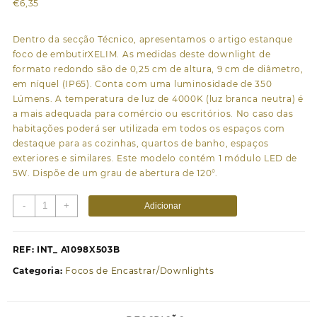
€
6,35
Dentro da secção Técnico, apresentamos o artigo estanque
foco de embutirXELIM. As medidas deste downlight de
formato redondo são de 0,25 cm de altura, 9 cm de diâmetro,
em níquel (IP65). Conta com uma luminosidade de 350
Lúmens. A temperatura de luz de 4000K (luz branca neutra) é
a mais adequada para comércio ou escritórios. No caso das
habitações poderá ser utilizada em todos os espaços com
destaque para as cozinhas, quartos de banho, espaços
exteriores e similares. Este modelo contém 1 módulo LED de
5W. Dispõe de um grau de abertura de 120°.
Quantidade
-
+
Adicionar
de
Foco
de
REF:
INT_ A1098X503B
encastrar
Categoria:
Focos de Encastrar/Downlights
XELIM
redondo
IP65