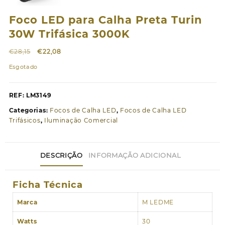
Foco LED para Calha Preta Turin
30W Trifásica 3000K
O
O
€
28,15
€
22,08
preço
preço
Esgotado
original
atual
era:
é:
€28,15.
€22,08.
REF:
LM3149
Categorias:
Focos de Calha LED
,
Focos de Calha LED
Trifásicos
,
Iluminação Comercial
DESCRIÇÃO
INFORMAÇÃO ADICIONAL
Ficha Técnica
Marca
M LEDME
Watts
30