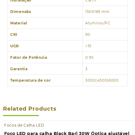
Instalação
Carril
Dimensão
150X169 mm
Material
Alumínio/PC
CRI
90
UGR
<19
Fator de Potência
0.95
Garantia
3
Temperatura de cor
3000|4500|6000
Related Products
Focos de Calha LED
Foco LED para calha Black Bari 30W Óptica ajustável