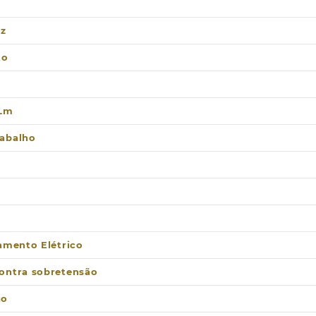
uz
to
 Lm
abalho
lamento Elétrico
ontra sobretensão
ão