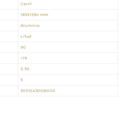
Carril
185X155H mm
Alumínio
Lifud
90
<19
0.95
5
3000|4500|6000