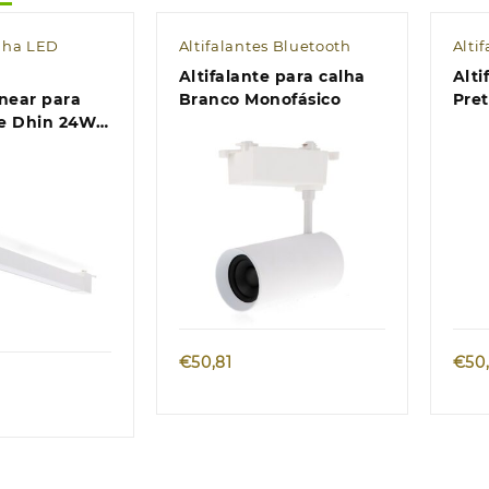
lha LED
Altifalantes Bluetooth
Alti
s
Altifalante para calha
Altifala
inear para
Branco Monofásico
Pre
te Dhin 24W
o CCT
Quick view
k view
€
50,81
€
50