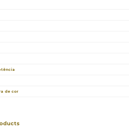
otência
a de cor
roducts