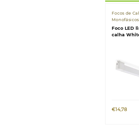
Focos de Ca
Monofásico
Foco LED l
calha Whi
Monofásic
Quic
€
14,78