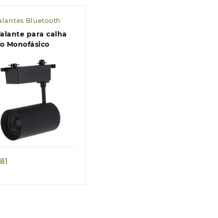
falantes Bluetooth
nte para calha
to Monofásico
Quick view
,81