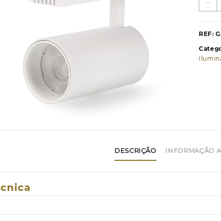
-
d
F
L
REF:
G
p
Catego
c
Ilumin
P
B
M
6
DESCRIÇÃO
INFORMAÇÃO A
écnica