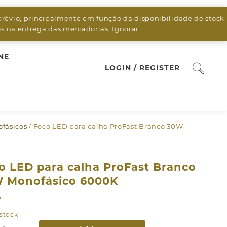
prévio, principalmente em função da disponibilidade de stock
sos na entrega das mercadorias.
Ignorar
NE
LOGIN / REGISTER
fásicos
/ Foco LED para calha ProFast Branco 30W
o LED para calha ProFast Branco
 Monofásico 6000K
2
stock
uantidade