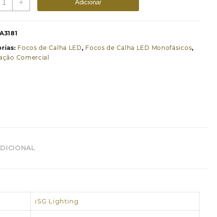
+
Adicionar
e
oco
ED
A3181
ara
rias:
Focos de Calha LED
,
Focos de Calha LED Monofásicos
,
alha
ação Comercial
roFast
ranco
30W
onofásico
000K
DICIONAL
iSG Lighting