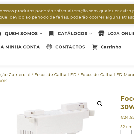
byleds.led2@gmail.com
 nossos produtos poderão sofrer alteração sem qualquer aviso 
ue, devido ao período de férias, poderão ocorrer alguns atra
QUEM SOMOS
CATÁLOGOS
LOJA ONLI
A MINHA CONTA
CONTACTOS
Carrinho
ção Comercial
/
Focos de Calha LED
/
Focos de Calha LED Mono
00K
Foc
30W
€
24,8
52 em 
Q