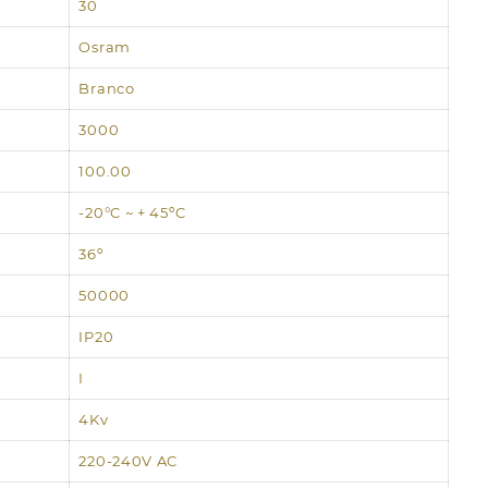
30
Osram
Branco
3000
100.00
-20°C ~ + 45ºC
36º
50000
IP20
I
4Kv
220-240V AC