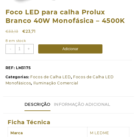
Foco LED para calha Prolux
Branco 40W Monofásica – 4500K
O
O
€
33,13
€
23,71
preço
preço
8 em stock
original
atual
Quantidade
-
+
Adicionar
era:
é:
de
€33,13.
€23,71.
Foco
LED
REF:
LM3175
para
Categorias:
Focos de Calha LED
,
Focos de Calha LED
calha
Monofásicos
,
Iluminação Comercial
Prolux
Branco
40W
DESCRIÇÃO
INFORMAÇÃO ADICIONAL
Monofásica
-
4500K
Ficha Técnica
Marca
M LEDME