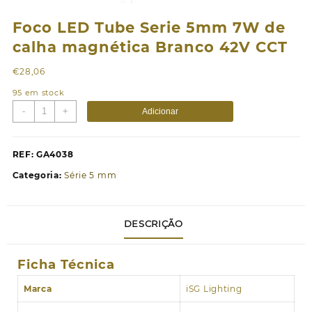
Foco LED Tube Serie 5mm 7W de
calha magnética Branco 42V CCT
€
28,06
95 em stock
Quantidade
-
+
Adicionar
de
Foco
LED
REF:
GA4038
Tube
Categoria:
Série 5 mm
Serie
5mm
7W
DESCRIÇÃO
de
calha
magnética
Ficha Técnica
Branco
42V
Marca
iSG Lighting
CCT