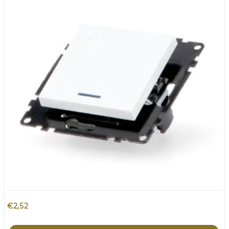
€
2,52