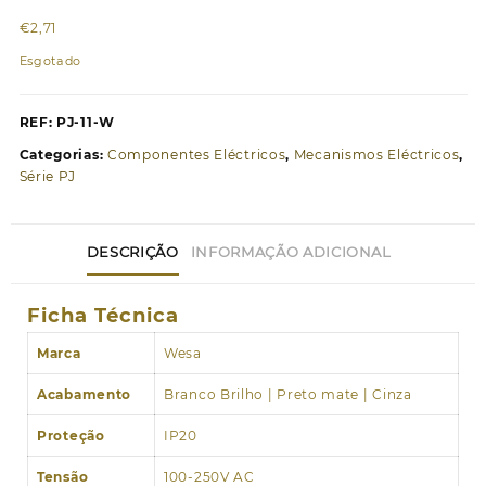
€
2,71
Esgotado
REF:
PJ-11-W
Categorias:
Componentes Eléctricos
,
Mecanismos Eléctricos
,
Série PJ
DESCRIÇÃO
INFORMAÇÃO ADICIONAL
Ficha Técnica
Marca
Wesa
Acabamento
Branco Brilho | Preto mate | Cinza
Proteção
IP20
Tensão
100-250V AC