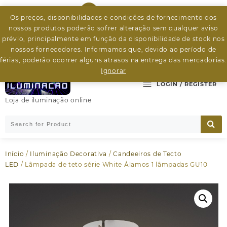
Skip
926799526
to
Os preços, disponibilidades e condições de fornecimento dos
content
nossos produtos poderão sofrer alteração sem qualquer aviso
byleds.led2@gmail.com
prévio, principalmente em função da disponibilidade de stock nos
nossos fornecedores. Informamos que, devido ao período de
férias, poderão ocorrer alguns atrasos na entrega das mercadorias.
Ignorar
LOGIN / REGISTER
Loja de iluminação online
Início
/
Iluminação Decorativa
/
Candeeiros de Tecto
LED
/ Lâmpada de teto série White Álamos 1 lâmpadas GU10