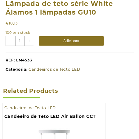
Lâmpada de teto série White
Álamos 1 lâmpadas GU10
€
10,13
100 em stock
Quantidade
-
+
Adicionar
de
Lâmpada
de
REF:
LM4533
teto
Categoria:
Candeeiros de Tecto LED
série
White
Álamos
Related Products
1
lâmpadas
GU10
Candeeiros de Tecto LED
Candeeiro de Teto LED Air Ballon CCT