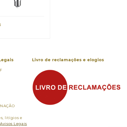
Quick view
8
Legais
Livro de reclamações e elogios
 F
MINAÇÃO
, litígios e
Avisos Legais