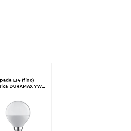
ada E14 (fino)
érica DURAMAX 7W
0K 600lm