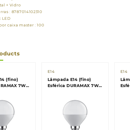
tal + Vidro
rras : 8787014102310
ic LED
or caixa master : 100
roducts
E14
E14
4 (fino)
Lâmpada E14 (fino)
Lâmp
DURAMAX 7W
Esférica DURAMAX 7W
Esf
lm
4000K 600lm
640