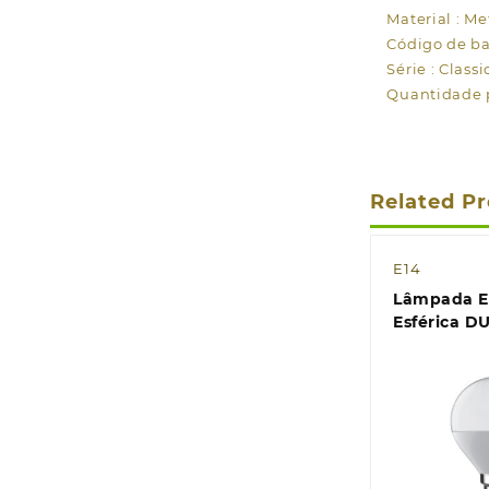
Material : Me
Código de ba
Série : Class
Quantidade p
Related P
E14
Lâmpada E1
Esférica 
3000K 600