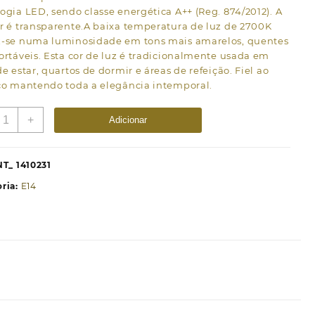
ogia LED, sendo classe energética A++ (Reg. 874/2012). A
r é transparente.A baixa temperatura de luz de 2700K
z-se numa luminosidade em tons mais amarelos, quentes
ortáveis. Esta cor de luz é tradicionalmente usada em
de estar, quartos de dormir e áreas de refeição. Fiel ao
ico mantendo toda a elegância intemporal.
uantidade
+
Adicionar
e
âmpada
14
NT_ 1410231
fino)
ria:
E14
ela
LASSIC
ED
2W
700K
50lm
ransparente