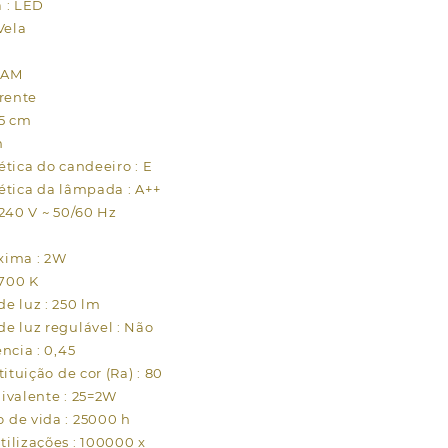
 : LED
Vela
RAM
arente
.5 cm
m
ética do candeeiro : E
ética da lâmpada : A++
-240 V ~ 50/60 Hz
xima : 2W
2700 K
e luz : 250 lm
e luz regulável : Não
ncia : 0,45
tituição de cor (Ra) : 80
ivalente : 25=2W
de vida : 25000 h
ilizações : 100000 x