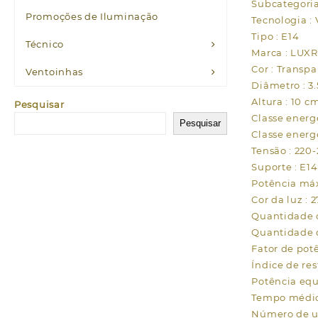
Subcategoria
Promoções de Iluminação
Tecnologia : 
Tipo : E14
Técnico
Marca : LUX
Cor : Transp
Ventoinhas
Diâmetro : 3
Altura : 10 c
Pesquisar
Classe energ
Pesquisar
Classe energ
Tensão : 220
Suporte : E14
Potência má
Cor da luz : 
Quantidade d
Quantidade d
Fator de potê
Índice de res
Potência equ
Tempo médio 
Número de ut