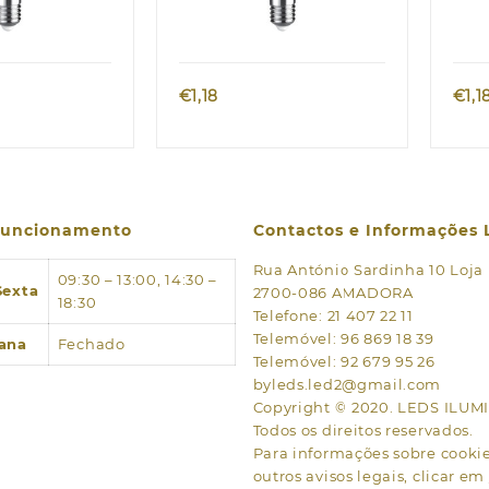
k view
Quick view
€
1,18
€
1,1
 funcionamento
Contactos e Informações 
Rua António Sardinha 10 Loja
09:30 – 13:00, 14:30 –
Sexta
2700-086 AMADORA
18:30
Telefone: 21 407 22 11
Telemóvel: 96 869 18 39
ana
Fechado
Telemóvel: 92 679 95 26
byleds.led2@gmail.com
Copyright © 2020. LEDS ILU
Todos os direitos reservados.
Para informações sobre cookies
outros avisos legais, clicar em