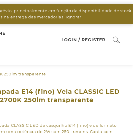
prévio, principalmente em função da disponibilidade de stock
sos na entrega das mercadorias.
Ignorar
NE
LOGIN / REGISTER
K 250lm transparente
pada E14 (fino) Vela CLASSIC LED
2700K 250lm transparente
pada CLASSIC LED de casquilho E14 (fino) e de formato
tem uma potência de 2W com 250 Lumens. Conta com