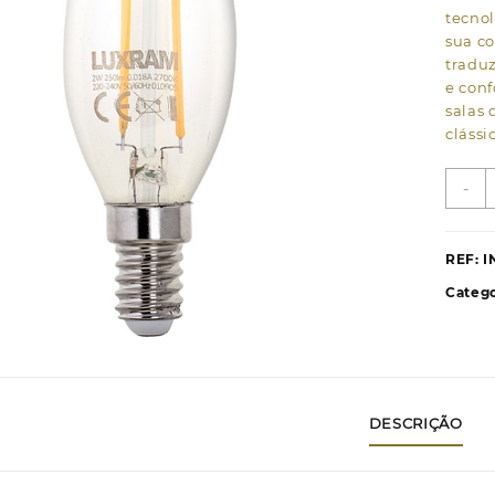
tecnol
sua co
tradu
e conf
salas 
cláss
Q
-
d
L
E
REF:
I
(
Catego
V
C
L
2
2
DESCRIÇÃO
t