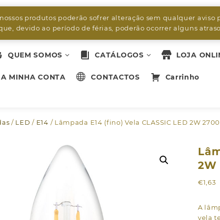
byleds.led2@gmail.com
 nossos produtos poderão sofrer alteração sem qualquer aviso 
ue, devido ao período de férias, poderão ocorrer alguns atra
QUEM SOMOS
CATÁLOGOS
LOJA ONLI
A MINHA CONTA
CONTACTOS
Carrinho
das
/
LED
/
E14
/ Lâmpada E14 (fino) Vela CLASSIC LED 2W 2700
Lâm
2W 
€
1,63
A lâm
vela 