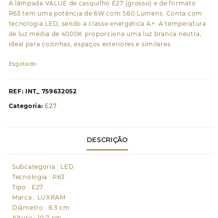
A lâmpada VALUE de casquilho E27 (grosso) e de formato
R63 tem uma potência de 6W com 580 Lumens. Conta com
tecnologia LED, sendo a classe energética A+. A temperatura
de luz média de 4000K proporciona uma luz branca neutra,
ideal para cozinhas, espaços exteriores e similares.
Esgotado
REF:
INT_ 759632052
Categoria:
E27
DESCRIÇÃO
Subcategoria : LED
Tecnologia : R63
Tipo : E27
Marca : LUXRAM
Diâmetro : 6.3 cm
Altura : 10.7 cm