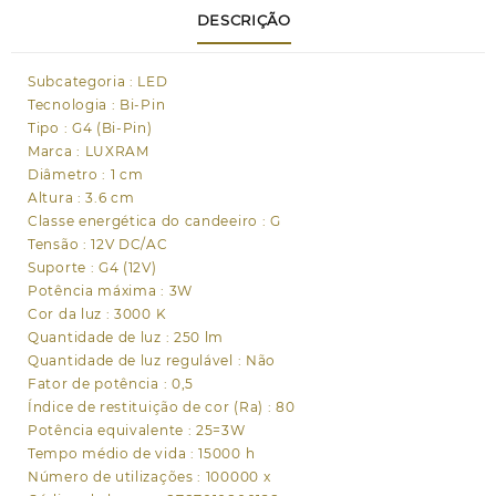
DESCRIÇÃO
12V
3W
3000K
Subcategoria : LED
250lm
Tecnologia : Bi-Pin
Tipo : G4 (Bi-Pin)
Marca : LUXRAM
Diâmetro : 1 cm
Altura : 3.6 cm
Classe energética do candeeiro : G
Tensão : 12V DC/AC
Suporte : G4 (12V)
Potência máxima : 3W
Cor da luz : 3000 K
Quantidade de luz : 250 lm
Quantidade de luz regulável : Não
Fator de potência : 0,5
Índice de restituição de cor (Ra) : 80
Potência equivalente : 25=3W
Tempo médio de vida : 15000 h
Número de utilizações : 100000 x