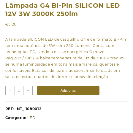
Lâmpada G4 Bi-Pin SILICON LED
12V 3W 3000K 250lm
€
5,26
A lâmpada SILICON LED de casquilho G4 e de formato Bi-Pin
tem uma potência de 3W com 250 Lumens. Conta com
tecnologia LED, sendo a classe energética G (novo
Reg.2019/2015). A baixa temperatura de luz de 3000K traduz-
se numa luminosidade em tons mais amarelos, quentes e
confortáveis. Esta cor de luz é tradicionalmente usada em
salas de estar, quartos de dormir e áreas de refeição.
Quantidade
-
+
Adicionar
de
Lâmpada
G4
REF:
INT_ 1080012
Bi-
Categoria:
LED
Pin
SILICON
LED