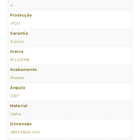
4
Protecção
IP20
Garantia
3 anos.
marca
M LEDME
Acabamento
Âmbar
Ângulo
330º
Material
Vidro
Dimensão
180X350A mm