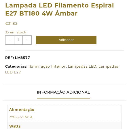
Lampada LED Filamento Espiral
E27 BT180 4W Ámbar
€
31,82
33 em stock
Quantidade
-
+
Adicionar
de
Lampada
LED
REF:
LM8577
Filamento
Categorias:
Iluminação Interior
,
Lâmpadas LED
,
Lâmpadas
Espiral
LED E27
E27
BT180
4W
INFORMAÇÃO ADICIONAL
Ámbar
Alimentação
170-265 VCA
Watts