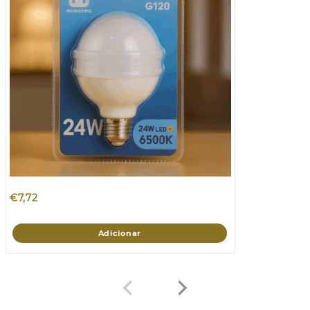
€
7,72
Adicionar