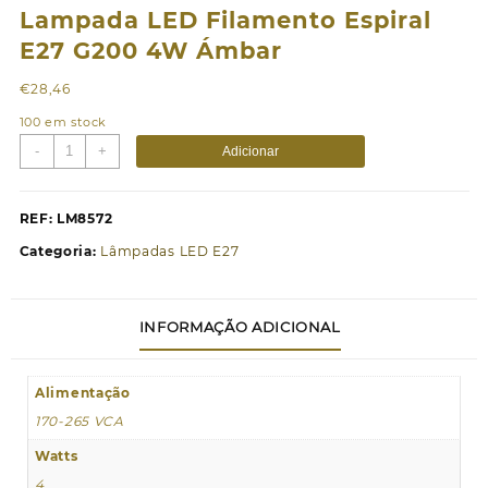
Lampada LED Filamento Espiral
E27 G200 4W Ámbar
€
28,46
100 em stock
Quantidade
-
+
Adicionar
de
Lampada
LED
REF:
LM8572
Filamento
Categoria:
Lâmpadas LED E27
Espiral
E27
G200
INFORMAÇÃO ADICIONAL
4W
Ámbar
Alimentação
170-265 VCA
Watts
4