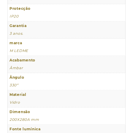
Protecção
IP20
Garantia
3 anos.
marca
M LEDME
Acabamento
Âmbar
Ângulo
330º
Material
Vidro
Dimensão
200X280A mm
Fonte lumínica