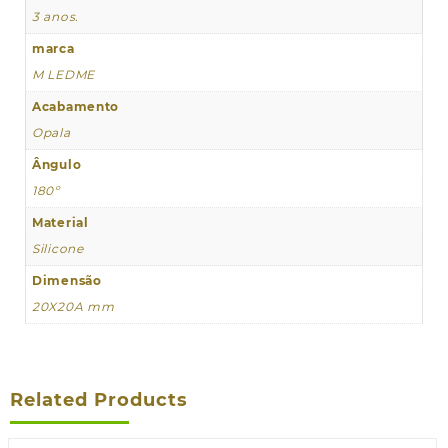
3 anos.
marca
M LEDME
Acabamento
Opala
Ângulo
180º
Material
Silicone
Dimensão
20X20A mm
Related Products