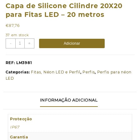
Capa de Silicone Cilindre 20X20
para Fitas LED – 20 metros
€
87,76
37 em stock
Quantidade
-
+
Adicionar
de
Capa
de
REF:
LM3981
Silicone
Categorias:
Fitas, Néon LED e Perfil
,
Perfis
,
Perfis para néon
Cilindre
LED
20X20
para
Fitas
INFORMAÇÃO ADICIONAL
LED
-
20
Protecção
metros
IP67
Garantia