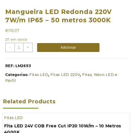
Mangueira LED Redonda 220V
7W/m IP65 – 50 metros 3000K
€
116,07
27 em stock
Quantidade
-
+
Adicionar
de
Mangueira
LED
REF:
LM2693
Redonda
Categorias:
Fitas LED
,
Fitas LED 220V
,
Fitas, Néon LED e
220V
Perfil
7W/m
IP65
-
Related Products
50
metros
3000K
Fitas LED
Fita LED 24V COB Free Cut IP20 10W/m – 10 Metros
4000K