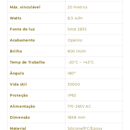
Máx. vinculável
20 metros
Watts
8,5 w/m
Fonte de luz
Smd 2835
Acabamento
Opalino
Brilho
800 lm/m
Temp de Trabalho
-20°C ~ +45°C
Ângulo
180º
Vida útil
30000
Proteção
IP65
Alimentação
170-265V AC
Dimensão
18X8 mm
Material
Silicone/PC/Epoxy