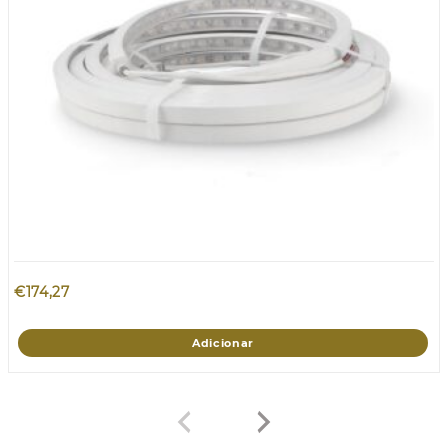
€
174,27
Adicionar