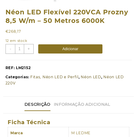
Néon LED Flexível 220VCA Prozny
8,5 W/m – 50 Metros 6000K
€
268,17
12 em stock
Quantidade
-
+
Adicionar
de
Néon
LED
REF:
LM2152
Flexível
Categorias:
Fitas, Néon LED e Perfil
,
Néon LED
,
Néon LED
220VCA
220V
Prozny
8,5
W/m
DESCRIÇÃO
INFORMAÇÃO ADICIONAL
-
50
Metros
Ficha Técnica
6000K
Marca
M LEDME