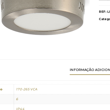
P
d
REF:
L
S
Catego
S
S
N
R
C
INFORMAÇÃO ADICIO
ão
170-265 VCA
6
IP44