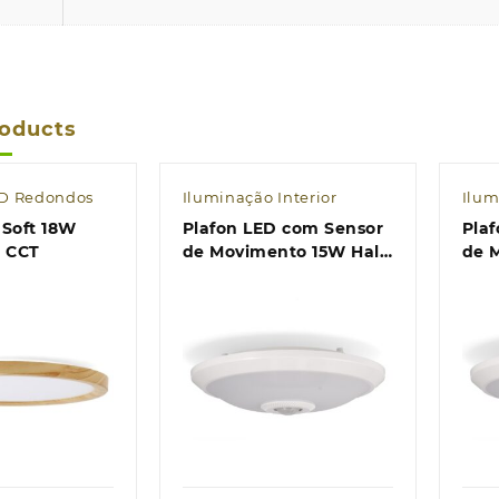
roducts
ED Redondos
Iluminação Interior
Ilum
 Soft 18W
Plafon LED com Sensor
Pla
 CCT
de Movimento 15W Halls
de 
CCT
Hall
k view
Quick view