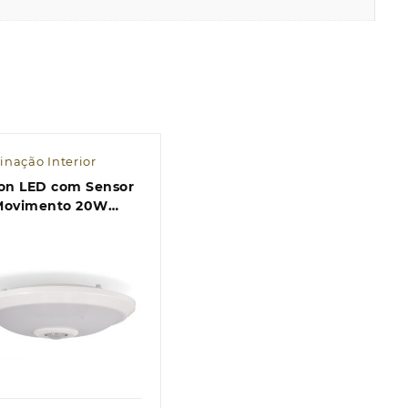
inação Interior
fon LED com Sensor
Movimento 20W
s CCT
Quick view