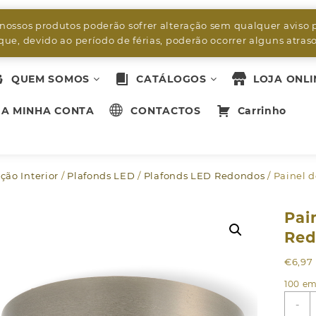
byleds.led2@gmail.com
 nossos produtos poderão sofrer alteração sem qualquer aviso 
ue, devido ao período de férias, poderão ocorrer alguns atra
QUEM SOMOS
CATÁLOGOS
LOJA ONLI
A MINHA CONTA
CONTACTOS
Carrinho
ção Interior
/
Plafonds LED
/
Plafonds LED Redondos
/ Painel 
Pai
Red
€
6,97
100 em
Q
-
d