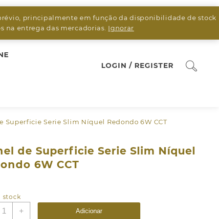
prévio, principalmente em função da disponibilidade de stock
sos na entrega das mercadorias.
Ignorar
NE
LOGIN / REGISTER
de Superficie Serie Slim Níquel Redondo 6W CCT
nel de Superficie Serie Slim Níquel
ondo 6W CCT
 stock
uantidade
+
Adicionar
e