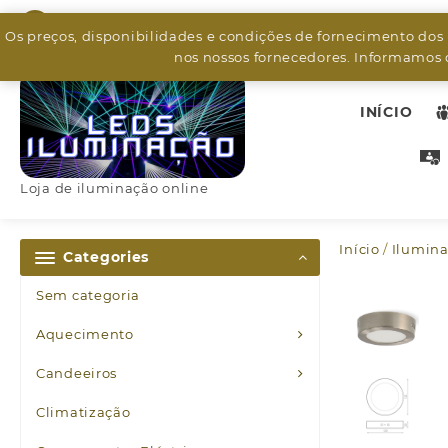
Skip
926799526
to
Os preços, disponibilidades e condições de fornecimento dos
content
nos nossos fornecedores. Informamos q
INÍCIO
Loja de iluminação online
Início
/
Ilumina
Categories
Sem categoria
Aquecimento
Candeeiros
Climatização