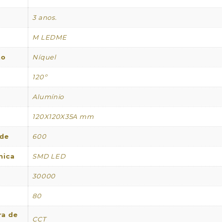
3 anos.
M LEDME
to
Níquel
120º
Alumínio
120X120X35A mm
ade
600
nica
SMD LED
30000
80
ra de
CCT