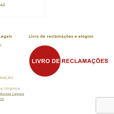
,40
Legais
Livro de reclamações e elogios
 F
MINAÇÃO
, litígios e
Avisos Legais
PD)
.