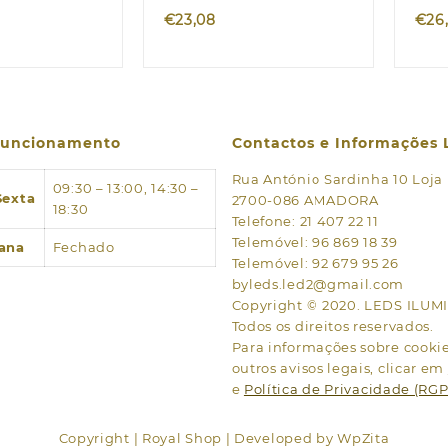
€
23,08
€
26
 funcionamento
Contactos e Informações 
Rua António Sardinha 10 Loja
09:30 – 13:00, 14:30 –
Sexta
2700-086 AMADORA
18:30
Telefone: 21 407 22 11
Telemóvel: 96 869 18 39
ana
Fechado
Telemóvel: 92 679 95 26
byleds.led2@gmail.com
Copyright © 2020. LEDS ILU
Todos os direitos reservados.
Para informações sobre cookies
outros avisos legais, clicar em
e
Política de Privacidade (RG
Copyright | Royal Shop | Developed by WpZita