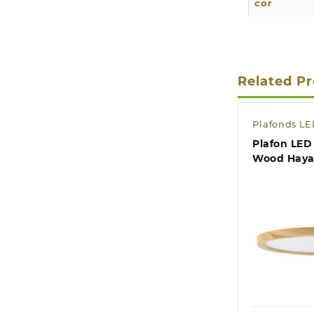
cor
Related P
Plafonds L
Plafon LED
Wood Haya
Quic