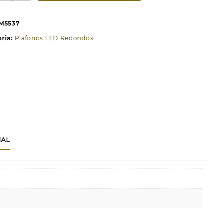
ainel
e
M5537
uperficie
ria:
Plafonds LED Redondos
erie
lim
íquel
edondo
6W
CT
NAL