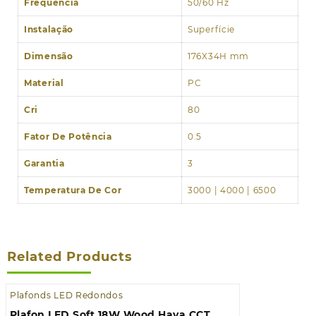
Frequência
50/60 Hz
Instalação
Superfície
Dimensão
176X34H mm
Material
PC
Cri
80
Fator De Potência
0.5
Garantia
3
Temperatura De Cor
3000 | 4000 | 6500
Related Products
Plafonds LED Redondos
Plafon LED Soft 18W Wood Haya CCT