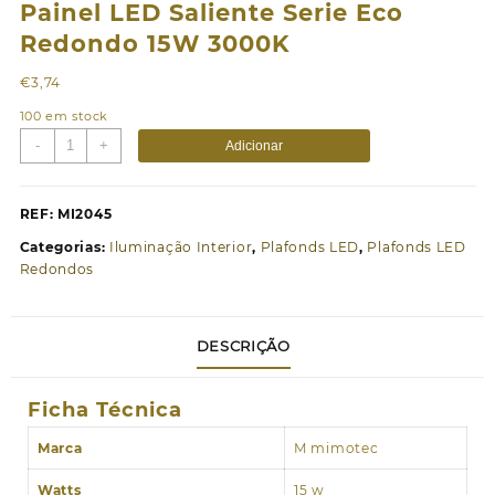
Painel LED Saliente Serie Eco
Redondo 15W 3000K
€
3,74
100 em stock
Quantidade
-
+
Adicionar
de
Painel
LED
REF:
MI2045
Saliente
Categorias:
Iluminação Interior
,
Plafonds LED
,
Plafonds LED
Serie
Redondos
Eco
Redondo
15W
DESCRIÇÃO
3000K
Ficha Técnica
Marca
M mimotec
Watts
15 w