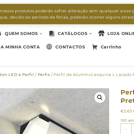
byleds.led2@gmail.com
 nossos produtos poderão sofrer alteração sem qualquer aviso 
ue, devido ao período de férias, poderão ocorrer alguns atra
QUEM SOMOS
CATÁLOGOS
LOJA ONLI
A MINHA CONTA
CONTACTOS
Carrinho
Néon LED e Perfil
/
Perfis
/ Perfil de Alumínio esquina L Lacado 
Per
Pre
€
5,65
100 em
Q
-
d