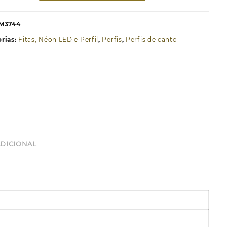
erfil
e
M3744
lumínio
rias:
Fitas, Néon LED e Perfil
,
Perfis
,
Perfis de canto
squina
acado
reto
etros
DICIONAL