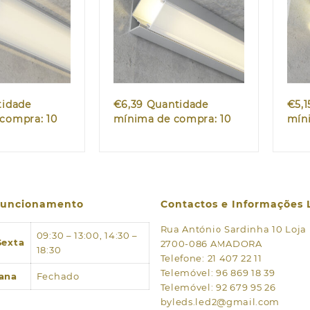
k view
Quick view
tidade
€
6,39
Quantidade
€
5,1
compra: 10
mínima de compra: 10
mín
 funcionamento
Contactos e Informações 
Rua António Sardinha 10 Loja
09:30 – 13:00, 14:30 –
Sexta
2700-086 AMADORA
18:30
Telefone: 21 407 22 11
Telemóvel: 96 869 18 39
ana
Fechado
Telemóvel: 92 679 95 26
byleds.led2@gmail.com