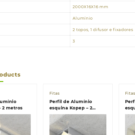
2000X16X16 mm
Alumínio
2 topos, 1 difusor e fixadores
3
roducts
Fitas
Fita
lumínio
Perfil de Alumínio
Perf
– 2 metros
esquina Kopep – 2
esqu
metros