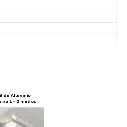
s
il de Alumínio
ina L – 2 metros