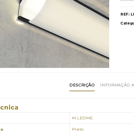
P
d
REF:
L
A
Catego
e
L
L
P
-
2
m
DESCRIÇÃO
INFORMAÇÃO A
écnica
M LEDME
to
Preto