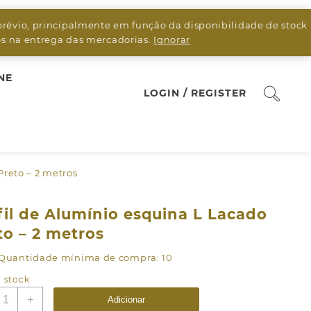
prévio, principalmente em função da disponibilidade de stock
sos na entrega das mercadorias.
Ignorar
NE
LOGIN / REGISTER
Preto – 2 metros
fil de Alumínio esquina L Lacado
to – 2 metros
Quantidade mínima de compra: 10
 stock
uantidade
+
Adicionar
e