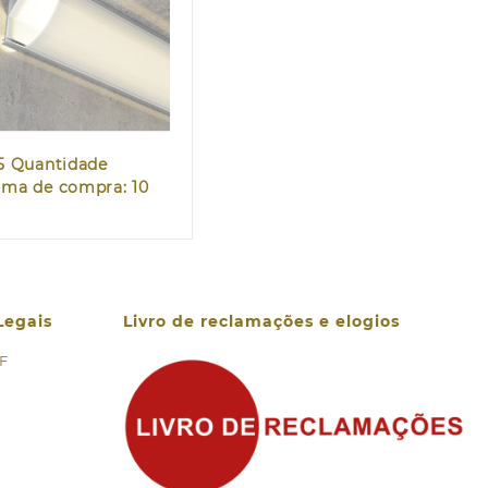
Quick view
5
Quantidade
ima de compra: 10
Legais
Livro de reclamações e elogios
 F