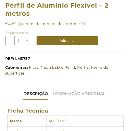
Perfil de Alumínio Flexível – 2
metros
€
4,89
Quantidade mínima de compra: 10
100 em stock
Quantidade
-
+
Adicionar
de
Perfil
de
REF:
LM3737
Alumínio
Categorias:
Fitas, Néon LED e Perfil
,
Perfis
,
Perfis de
Flexível
superfície
-
2
metros
DESCRIÇÃO
INFORMAÇÃO ADICIONAL
Ficha Técnica
Marca
M LEDME