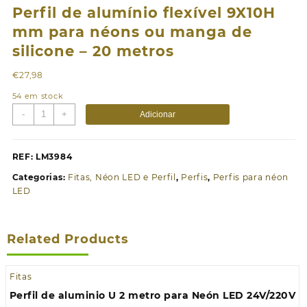
Perfil de alumínio flexível 9X10H
mm para néons ou manga de
silicone – 20 metros
€
27,98
54 em stock
Quantidade
-
+
Adicionar
de
Perfil
de
REF:
LM3984
alumínio
Categorias:
Fitas, Néon LED e Perfil
,
Perfis
,
Perfis para néon
flexível
LED
9X10H
mm
para
Related Products
néons
ou
manga
Fitas
de
Perfil de aluminio U 2 metro para Neón LED 24V/220V
silicone