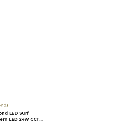
onds
ond LED Surf
ern LED 24W CCT
0lm Alt.5xD.38cm