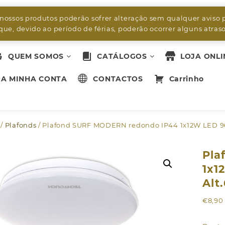
byleds.led2@gmail.com
 nossos produtos poderão sofrer alteração sem qualquer aviso 
ue, devido ao período de férias, poderão ocorrer alguns atra
QUEM SOMOS
CATÁLOGOS
LOJA ONLI
A MINHA CONTA
CONTACTOS
Carrinho
/
Plafonds
/ Plafond SURF MODERN redondo IP44 1x12W LED 9
Pla
1x1
Alt
€
8,90