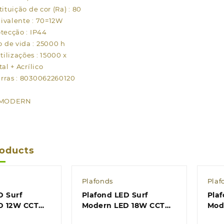
tituição de cor (Ra) : 80
ivalente : 70=12W
otecção : IP44
de vida : 25000 h
ilizações : 15000 x
al + Acrílico
rras : 8030062260120
F MODERN
roducts
Plafonds
Plaf
D Surf
Plafond LED Surf
Plaf
D 12W CCT
Modern LED 18W CCT
Mod
.5xD.26cm
1850lm Alt.5xD.33,5cm
250