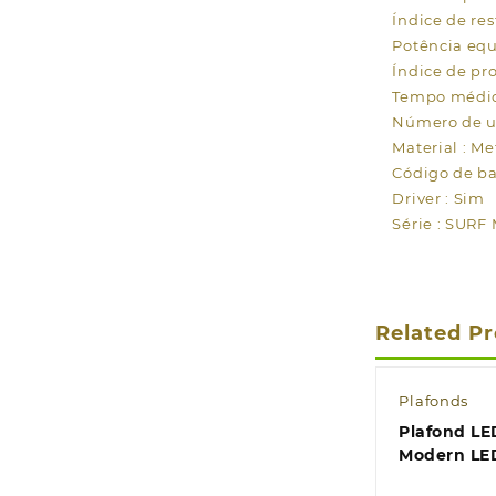
Índice de res
Potência equ
Índice de pr
Tempo médio 
Número de ut
Material : Met
Código de ba
Driver : Sim
Série : SUR
Related P
Plafonds
Plafond LE
Modern LE
1200lm Alt