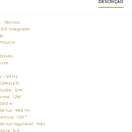
DESCRIÇÃO
1
A
b
 : Técnico
 LED Integrado
ds
CHTOUCH
edondo
6 cm
V ~ 50 Hz
x12WxLED
uída : Sim
xima : 12W
4000 K
e luz : 960 lm
rtura : 120 º
e luz regulável : Não
ncia : 0,5