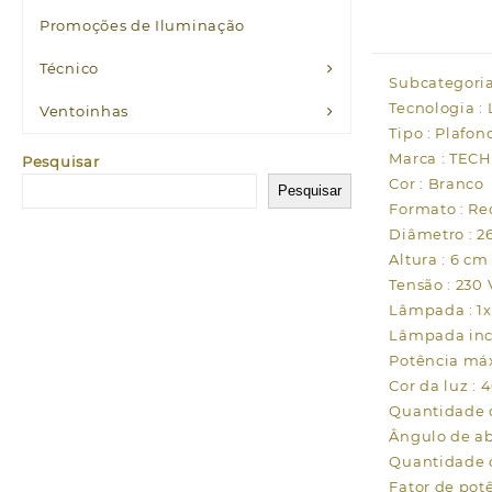
Promoções de Iluminação
Técnico
Subcategoria
Tecnologia :
Ventoinhas
Tipo : Plafon
Marca : TE
Pesquisar
Cor : Branco
Pesquisar
Formato : R
Diâmetro : 2
Altura : 6 cm
Tensão : 230 
Lâmpada : 1
Lâmpada incl
Potência má
Cor da luz : 
Quantidade d
Ângulo de abe
Quantidade d
Fator de potê