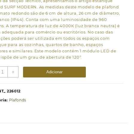
o da secção Técnico, apresentamos o artigo estanque
nd SURF MODERN. As medidas deste modelo de plafond
mato redondo são de 6 cm de altura, 26 cm de diâmetro,
anco (IP44). Conta com uma luminosidade de 960
s. A temperatura de luz de 4000K (luz branca neutra) é
 adequada para comércio ou escritórios. No caso das
ções poderá ser utilizada em todos os espaços com
ue para as cozinhas, quartos de banho, espaços
ores e similares. Este modelo contém 1 módulo LED de
ispõe de um grau de abertura de 120°.
uantidade
+
Adicionar
e
lafond
URF
NT_ 226012
MODERN
ria:
Plafonds
edondo
P44
x12W
ED
60lm
000K