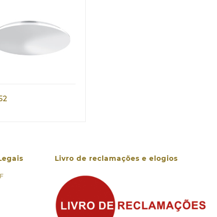
nco
Quick view
,52
Legais
Livro de reclamações e elogios
 F