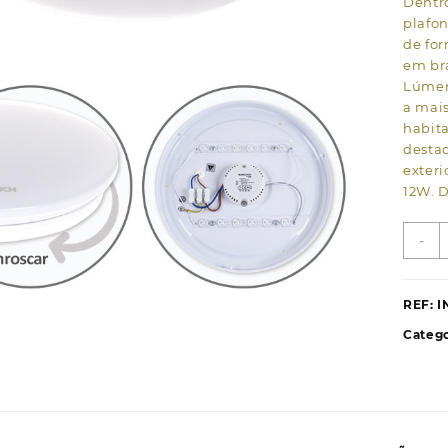
Dentr
plafo
de for
em br
Lúmen
a mais
habita
destaq
exteri
12W. D
Q
-
d
P
S
REF:
I
Catego
r
I
1
L
9
4