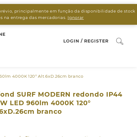
prévio, principalmente em função da disponibilidade de stock
sos na entrega das mercadorias.
Ignorar
NE
LOGIN / REGISTER
60lm 4000K 120° Alt.6xD.26cm branco
fond SURF MODERN redondo IP44
2W LED 960lm 4000K 120°
.6xD.26cm branco