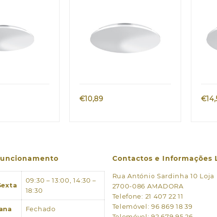
branco
bra
k view
Quick view
€
10,89
€
14
 funcionamento
Contactos e Informações 
Rua António Sardinha 10 Loja
09:30 – 13:00, 14:30 –
Sexta
2700-086 AMADORA
18:30
Telefone: 21 407 22 11
Telemóvel: 96 869 18 39
ana
Fechado
Telemóvel: 92 679 95 26