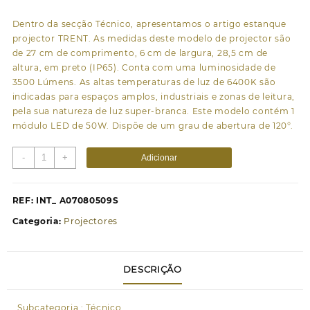
Dentro da secção Técnico, apresentamos o artigo estanque
projector TRENT. As medidas deste modelo de projector são
de 27 cm de comprimento, 6 cm de largura, 28,5 cm de
altura, em preto (IP65). Conta com uma luminosidade de
3500 Lúmens. As altas temperaturas de luz de 6400K são
indicadas para espaços amplos, industriais e zonas de leitura,
pela sua natureza de luz super-branca. Este modelo contém 1
módulo LED de 50W. Dispõe de um grau de abertura de 120°.
Quantidade
-
+
Adicionar
de
Projector
TRENT
REF:
INT_ A07080509S
IP65
Categoria:
Projectores
1x50W
LED
3500lm
DESCRIÇÃO
6400K
120°
C.27xL.6xAlt.28,5cm
Subcategoria : Técnico