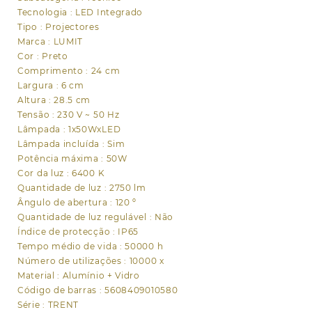
preto
Tecnologia : LED Integrado
Tipo : Projectores
Marca : LUMIT
Cor : Preto
Comprimento : 24 cm
Largura : 6 cm
Altura : 28.5 cm
Tensão : 230 V ~ 50 Hz
Lâmpada : 1x50WxLED
Lâmpada incluída : Sim
Potência máxima : 50W
Cor da luz : 6400 K
Quantidade de luz : 2750 lm
Ângulo de abertura : 120 º
Quantidade de luz regulável : Não
Índice de protecção : IP65
Tempo médio de vida : 50000 h
Número de utilizações : 10000 x
Material : Alumínio + Vidro
Código de barras : 5608409010580
Série : TRENT