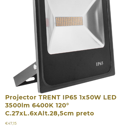
Projector TRENT IP65 1x50W LED
3500lm 6400K 120°
C.27xL.6xAlt.28,5cm preto
€
47,15