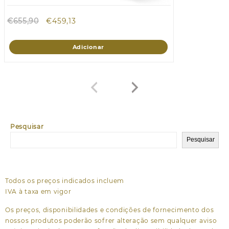
O
O
€
655,90
€
459,13
preço
preço
original
atual
Adicionar
era:
é:
€655,90.
€459,13.
Pesquisar
Pesquisar
Todos os preços indicados incluem
IVA à taxa em vigor
Os preços, disponibilidades e condições de fornecimento dos
nossos produtos poderão sofrer alteração sem qualquer aviso