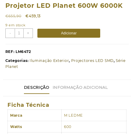
Projetor LED Planet 600W 6000K
O
O
€
655,90
€
459,13
preço
preço
9 em stock
original
atual
Quantidade
-
+
Adicionar
era:
é:
de
€655,90.
€459,13.
Projetor
LED
REF:
LM6472
Planet
Categorias:
Iluminação Exterior
,
Projectores LED SMD
,
Série
600W
Planet
6000K
DESCRIÇÃO
INFORMAÇÃO ADICIONAL
Ficha Técnica
Marca
M LEDME
Watts
600