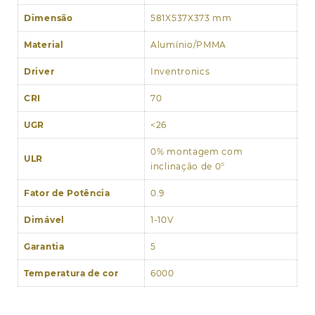
Dimensão
581X537X373 mm
Material
Alumínio/PMMA
Driver
Inventronics
CRI
70
UGR
<26
0% montagem com
ULR
inclinação de 0°
Fator de Potência
0.9
Dimável
1-10V
Garantia
5
Temperatura de cor
6000