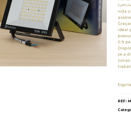
lumin
vida ú
acaba
Graças
ideal 
possui
0,9 p
Dispo
se a d
zonas
trabal
Esgot
REF:
M
Catego