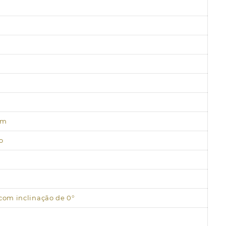
mm
o
om inclinação de 0°