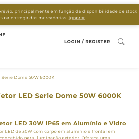
prévio, principalmente em função da disponibilidade de stock
sos na entrega das mercadorias.
Ignorar
NE
LOGIN / REGISTER
ED Serie Dome 50W 6000K
jetor LED Serie Dome 50W 6000K
etor LED 30W IP65 em Alumínio e Vidro
tor LED de 30W com corpo em alumínio e frontal em
 concebido para iluminação exterior. Oferece uma