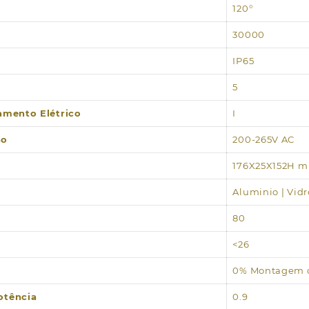
120°
30000
IP65
5
lamento Elétrico
I
ão
200-265V AC
176X25X152H 
Aluminio | Vidr
80
<26
0% Montagem c
otência
0.9