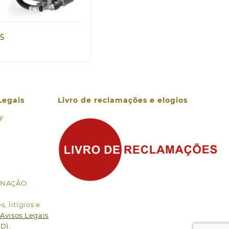
65
Legais
Livro de reclamações e elogios
 F
MINAÇÃO
, litígios e
Avisos Legais
PD)
.