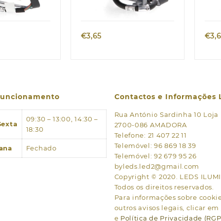
€
3,65
€
3,
 funcionamento
Contactos e Informações 
Rua António Sardinha 10 Loja
09:30 – 13:00, 14:30 –
Sexta
2700-086 AMADORA
18:30
Telefone: 21 407 22 11
Telemóvel: 96 869 18 39
ana
Fechado
Telemóvel: 92 679 95 26
byleds.led2@gmail.com
Copyright © 2020. LEDS ILU
Todos os direitos reservados.
Para informações sobre cookies
outros avisos legais, clicar em
e
Política de Privacidade (RG