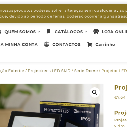
byleds.led2@gmail.com
 nossos produtos poderão sofrer alteração sem qualquer aviso 
ue, devido ao período de férias, poderão ocorrer alguns atra
QUEM SOMOS
CATÁLOGOS
LOJA ONLI
A MINHA CONTA
CONTACTOS
Carrinho
ção Exterior
/
Projectores LED SMD
/
Serie Dome
/ Projetor L
Pro
€
7,64
Proj
Proje
vidro,