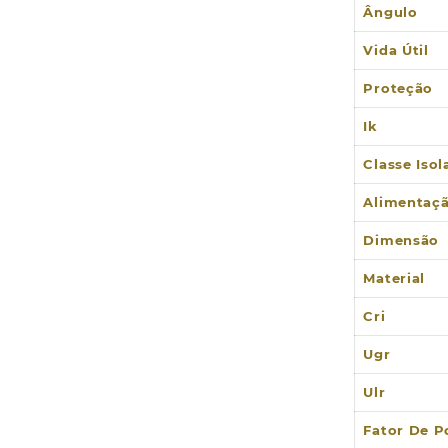
Ângulo
Vida Útil
Proteção
Ik
Classe Iso
Alimentaç
Dimensão
Material
Cri
Ugr
Ulr
Fator De P