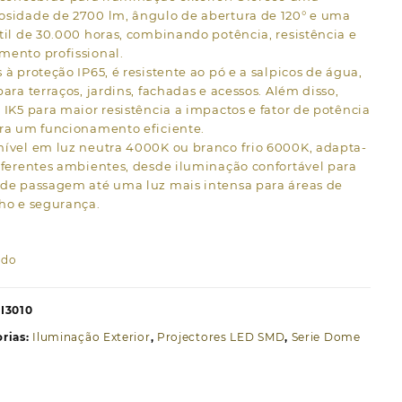
osidade de 2700 lm, ângulo de abertura de 120° e uma
til de 30.000 horas, combinando potência, resistência e
mento profissional.
 à proteção IP65, é resistente ao pó e a salpicos de água,
para terraços, jardins, fachadas e acessos. Além disso,
 IK5 para maior resistência a impactos e fator de potência
ara um funcionamento eficiente.
nível em luz neutra 4000K ou branco frio 6000K, adapta-
iferentes ambientes, desde iluminação confortável para
 de passagem até uma luz mais intensa para áreas de
ho e segurança.
ado
I3010
rias:
Iluminação Exterior
,
Projectores LED SMD
,
Serie Dome