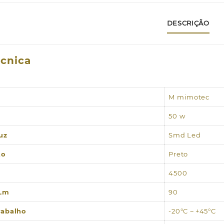
DESCRIÇÃO
écnica
M mimotec
50 w
uz
Smd Led
to
Preto
4500
 Lm
90
rabalho
-20°C ~ +45°C