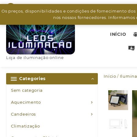
Skip
926799526
to
Os preços, disponibilidades e condições de fornecimento dos
content
nos nossos fornecedores. Informamos q
INÍCIO
Loja de iluminação online
Início
/
Ilumina
Categories
Sem categoria
Aquecimento
Candeeiros
Climatização