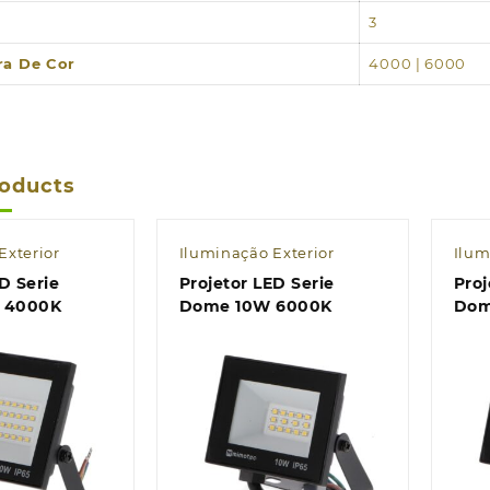
3
ra De Cor
4000 | 6000
roducts
Exterior
Iluminação Exterior
Ilum
D Serie
Projetor LED Serie
Proj
Dome 20W 4000K
Dome 10W 6000K
k view
Quick view