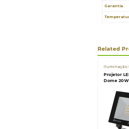
Garantía
Temperatu
Related P
Iluminação 
Projetor LE
Quic