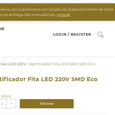
prévio, principalmente em função da disponibilidade de stock
sos na entrega das mercadorias.
Ignorar
NE
LOGIN / REGISTER
Fitas LED 220V
/ Rectificador Fita LED 220V SMD Eco
tificador Fita LED 220V SMD Eco
 stock
uantidade
+
Adicionar
e
ectificador