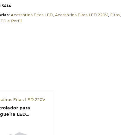
ita
I5414
ED
rias:
Acessórios Fitas LED
,
Acessórios Fitas LED 220V
,
Fitas,
20V
ED e Perfil
SMD
co
sórios Fitas LED 220V
trolador para
gueira LED
icolorida 220V