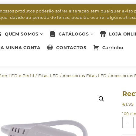
byleds.led2@gmail.com
 nossos produtos poderão sofrer alteração sem qualquer aviso 
ue, devido ao período de férias, poderão ocorrer alguns atra
QUEM SOMOS
CATÁLOGOS
LOJA ONLI
A MINHA CONTA
CONTACTOS
Carrinho
Néon LED e Perfil
/
Fitas LED
/
Acessórios Fitas LED
/
Acessórios 
Rec
€
1,99
100 em
Q
-
d
R