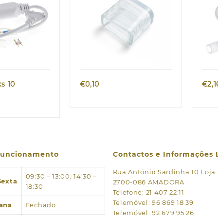
k view
Quick view
s 10
€
0,10
€
2,1
 funcionamento
Contactos e Informações 
Rua António Sardinha 10 Loja
09:30 – 13:00, 14:30 –
Sexta
2700-086 AMADORA
18:30
Telefone: 21 407 22 11
Telemóvel: 96 869 18 39
ana
Fechado
Telemóvel: 92 679 95 26