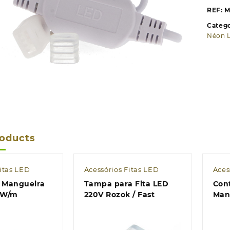
F
REF:
M
L
Catego
2
Néon L
E
roducts
Fitas LED
Acessórios Fitas LED
Aces
r Mangueira
Tampa para Fita LED
Con
7W/m
220V Rozok / Fast
Man
Mult