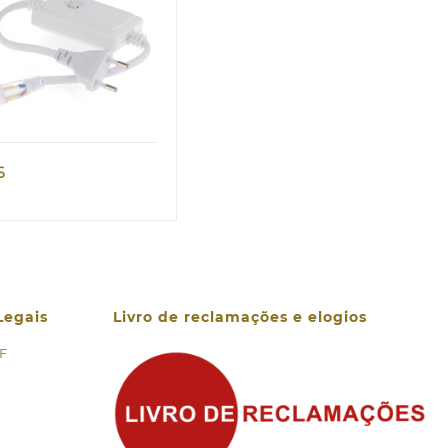
Quick view
6
Legais
Livro de reclamações e elogios
 F