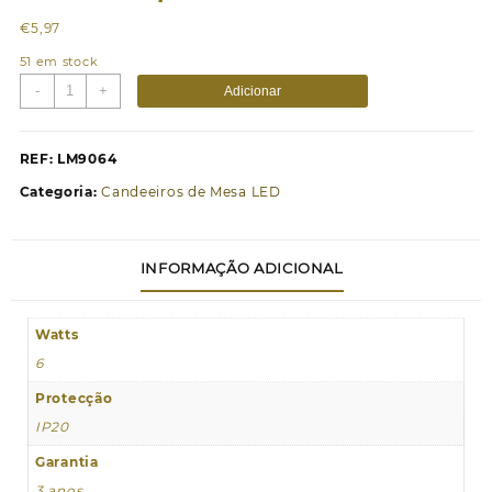
€
5,97
51 em stock
Quantidade
-
+
Adicionar
de
Anel
de
REF:
LM9064
suporte
Categoria:
Candeeiros de Mesa LED
de
luz
INFORMAÇÃO ADICIONAL
Watts
6
Protecção
IP20
Garantia
3 anos.