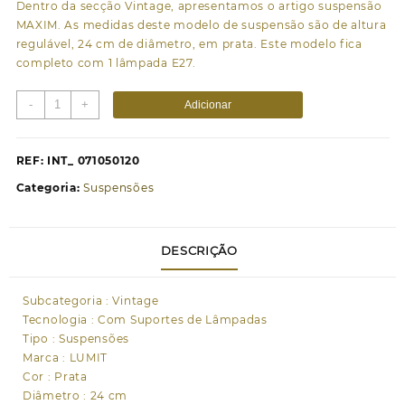
Dentro da secção Vintage, apresentamos o artigo suspensão
MAXIM. As medidas deste modelo de suspensão são de altura
regulável, 24 cm de diâmetro, em prata. Este modelo fica
completo com 1 lâmpada E27.
Quantidade
-
+
Adicionar
de
Suspensão
MAXIM
REF:
INT_ 071050120
1xE27
Categoria:
Suspensões
Alt.Reg.xD.24cm
prata
DESCRIÇÃO
Subcategoria : Vintage
Tecnologia : Com Suportes de Lâmpadas
Tipo : Suspensões
Marca : LUMIT
Cor : Prata
Diâmetro : 24 cm